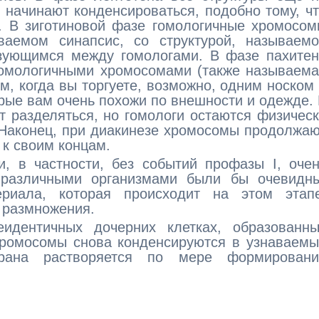
начинают конденсироваться, подобно тому, ч
. В зиготиновой фазе гомологичные хромосо
ваемом синапсис, со структурой, называемо
зующимся между гомологами. В фазе пахитен
гомологичными хромосомами (также называем
м, когда вы торгуете, возможно, одним носком
орые вам очень похожи по внешности и одежде.
 разделяться, но гомологи остаются физичес
 Наконец, при диакинезе хромосомы продолжа
 к своим концам.
и, в частности, без событий профазы I, оче
 различными организмами были бы очевидны
ериала, которая происходит на этом этапе
 размножения.
еидентичных дочерних клетках, образованны
 хромосомы снова конденсируются в узнаваем
ана растворяется по мере формировани