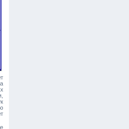
ет
на
х
и,
ук
ю
т
не