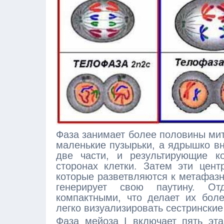
Фаза занимает более половины мит
маленькие пузырьки, а ядрышко вн
две части, и результирующие к
сторонах клетки. Затем эти цент
которые разветвляются к метафазн
генерирует свою паутину. От
компактными, что делает их бол
легко визуализировать сестрински
Фаза мейоза I включает пять эт