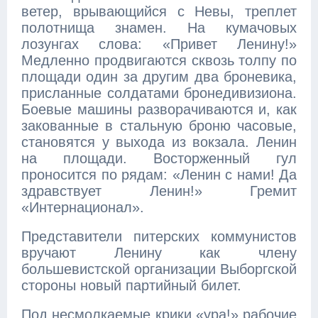
ветер, врывающийся с Невы, треплет
полотнища знамен. На кумачовых
лозунгах слова: «Привет Ленину!»
Медленно продвигаются сквозь толпу по
площади один за другим два броневика,
присланные солдатами бронедивизиона.
Боевые машины разворачиваются и, как
закованные в стальную броню часовые,
становятся у выхода из вокзала. Ленин
на площади. Восторженный гул
проносится по рядам: «Ленин с нами! Да
здравствует Ленин!» Гремит
«Интернационал».
Представители питерских коммунистов
вручают Ленину как члену
большевистской организации Выборгской
стороны новый партийный билет.
Под несмолкаемые крики «ура!» рабочие