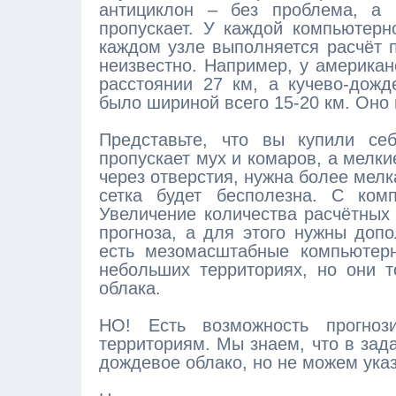
антициклон – без проблема, а
пропускает. У каждой компьютерн
каждом узле выполняется расчёт п
неизвестно. Например, у америка
расстоянии 27 км, а кучево-дожд
было шириной всего 15-20 км. Оно в
Представьте, что вы купили се
пропускает мух и комаров, а мелк
через отверстия, нужна более мелка
сетка будет бесполезна. С ком
Увеличение количества расчётных
прогноза, а для этого нужны доп
есть мезомасштабные компьютерн
небольших территориях, но они 
облака.
НО! Есть возможность прогноз
территориям. Мы знаем, что в зад
дождевое облако, но не можем указ