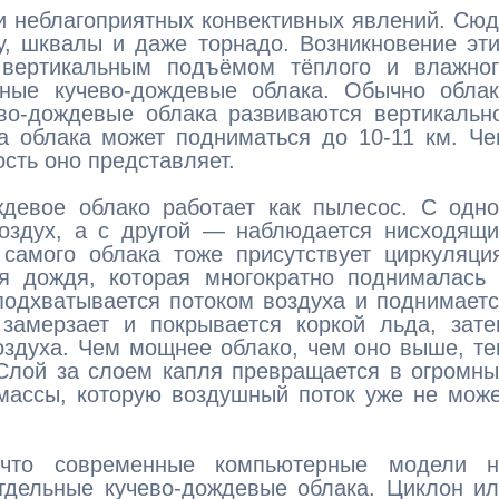
 и неблагоприятных конвективных явлений. Сю
у, шквалы и даже торнадо. Возникновение эт
 вертикальным подъёмом тёплого и влажног
ные кучево-дождевые облака. Обычно облак
ево-дождевые облака развиваются вертикальн
ца облака может подниматься до 10-11 км. Ч
сть оно представляет.
ждевое облако работает как пылесос. С одн
воздух, а с другой — наблюдается нисходящ
 самого облака тоже присутствует циркуляци
я дождя, которая многократно поднималась 
подхватывается потоком воздуха и поднимает
 замерзает и покрывается коркой льда, зат
оздуха. Чем мощнее облако, чем оно выше, т
Слой за слоем капля превращается в огромн
 массы, которую воздушный поток уже не мож
 что современные компьютерные модели н
отдельные кучево-дождевые облака. Циклон и