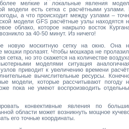
 более мелкие и локальные явления модел
ой модели есть сетка с расчётными узлами.
огоды, а что происходит между узлами – точ
нской модели GFS расчётные узлы находятся 
евое облако, которое накрыло восток Курган
озникло за 40-50 минут. Из ничего!
бе новую москитную сетку на окно. Она н
ие мошки пролазят. Чтобы мошкара не пролази
я сетка, но это скажется на количестве воздух
пьютерными моделями ситуация аналогичная
 узлов приводит к увеличению времени расчё
олнительные вычислительные ресурсы. Конечн
ые модели, которые рассчитывают погоду н
тоже пока не умеют воспроизводить отдельн
ировать конвективные явления по больши
анной области может возникнуть мощное кучев
ать его точные координаты.