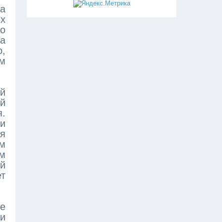
да
их
о
а
о,
ем
ой
ий
я.
и
ся
ем
ем
ый
ет
е
ли