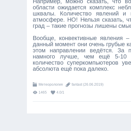
Например, можно сказать, что в
области ожидается комплекс небл
шквалы. Количество явлений и 
атмосфере. НО! Нельзя сказать, ч
град – такие прогнозы лишены смы
Вообще, конвективные явления –
данный момент они очень грубые ка
этом направлении ведётся. За п
намного лучше, чем ещё 5-10 л
количество суперкомпьютеров ув
абсолюта ещё пока далеко.
Метеорология
fantast
(26.06.2019)
1465
4.0
/
1