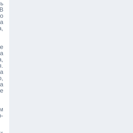
ь
 В
но
на
а,
е
ла
а,
.
та
о,
а
ые
м
о-