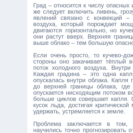
Град – относится к числу опасных
же следует включить ливень, гроз
явлений связано с конвекций –
воздуха, который порождает мощ
двигаются горизонтально, но куч
они растут вверх. Верхняя грани
выше облако – тем большую опасно
Если очень просто, то кучево-до
стороны оно закачивает тёплый 
поток холодного воздуха. Внутри
Каждая градина – это одна капл
опускалась внутри облака. Капля 
до верхней границы облака, где
опускается нисходящим потоком в
больше циклов совершает капля. 
кусок льда, достигая критической
удержать, устремляется к земле.
Проблема заключается в том,
научились точно прогнозировать 