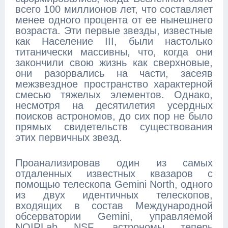
всего 100 миллионов лет, что составляет
менее одного процента от ее нынешнего
возраста. Эти первые звезды, известные
как Население III, были настолько
титанически массивны, что, когда они
закончили свою жизнь как сверхновые,
они разорвались на части, засеяв
межзвездное пространство характерной
смесью тяжелых элементов. Однако,
несмотря на десятилетия усердных
поисков астрономов, до сих пор не было
прямых свидетельств существования
этих первичных звезд.
Проанализировав один из самых
отдаленных известных квазаров с
помощью телескопа Gemini North, одного
из двух идентичных телескопов,
входящих в состав Международной
обсерватории Gemini, управляемой
NOIRLab NSF, астрономы теперь