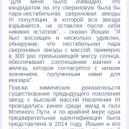
"Для меня было очевидно, что
кандидатом на эту сверхновую была бы
пара-нестабильная сверхновая звезды
III популяции, в которой вся звезда
взрывается, не оставляя после себя
никаких остатков", - сказал Йошии. "Я
был восхищен и несколько удивлен,
обнаружив, что нестабильная пара
сверхновых звезды с массой, примерно
в 300 раз превышающей массу солнца,
обеспечивает соотношение магния к
железу, которое согласуется с низким
значением, полученным нами для
квазара".
Поиски химических доказательств
существования предыдущего поколения
звезд с высокой массой Населения III
проводились ранее среди звезд в гало
Млечного Пути, и по крайней мере одна
предварительная идентификация была
представлена в 2014 году. Йошии и его