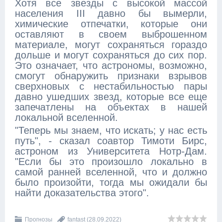
Хотя все звезды с высокой массой
населения III давно бы вымерли,
химические отпечатки, которые они
оставляют в своем выброшенном
материале, могут сохраняться гораздо
дольше и могут сохраняться до сих пор.
Это означает, что астрономы, возможно,
смогут обнаружить признаки взрывов
сверхновых с нестабильностью пары
давно ушедших звезд, которые все еще
запечатлены на объектах в нашей
локальной вселенной.
"Теперь мы знаем, что искать; у нас есть
путь", - сказал соавтор Тимоти Бирс,
астроном из Университета Нотр-Дам.
"Если бы это произошло локально в
самой ранней вселенной, что и должно
было произойти, тогда мы ожидали бы
найти доказательства этого".
Прогнозы
fantast
(28.09.2022)