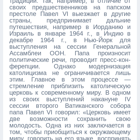
традиций. Так, например, в отличие от
своих предшественников на папском
престоле Павел VI выезжает в другие
страны, предпринимает дальние
путешествия, например в Иорданию и
Израиль в январе 1964 г., в Индию в
декабре 1964 г., в Нью-Йорк для
выступления на сессии Генеральной
Ассамблеи ООН. Папа произносит
политические речи, проводит пресс-кон-
ферепции. Однако модернизация
католицизма не ограничивается лишь
этим. Главное в этом процессе —
стремление приблизить католическую
церковь к современному миру. В одном
из своих выступлений накануне IV
сессии второго Ватиканского собора
папа Павел VI говорил: «Церковь имеет
две возможности сохранить свою
молодость. Одна из них заключается в
том, чтобы приобщиться к окружающему
миру, говорить на его языке, воспринять