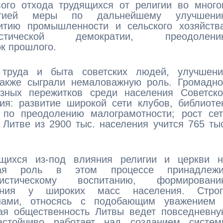
вого отхода трудящихся от религии во мног
артией меры по дальнейшему улучшени
витию промышленности и сельского хозяйств
истической демократии, преодолени
к прошлого.
 труда и быта советских людей, улучшени
также сыграли немаловажную роль. Громадно
зных пережитков среди населения Советско
я: развитие широкой сети клубов, библиоте
 по преодолению малограмотности; рост сет
Литве из 2900 тыс. населения учится 765 ты
щихся из-под влияния религии и церкви н
щая роль в этом процессе принадлежи
истическому воспитанию, формировани
зрения у широких масс населения. Строг
онами, относясь с подобающим уважением 
кая общественность Литвы ведет повседневн
астойчиво работает над созданием систем