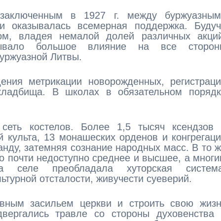
 заключенным в 1927 г. между буржуазным
и оказывалась всемерная поддержка. Будуч
ом, владея немалой долей различных акций
зывало большое влияние на все сторон
уржуазной Литвы.
ения метрикации новорожденных, регистраци
кладбища. В школах в обязательном порядк
сеть костелов. Более 1,5 тысяч ксендзов 
й культа, 13 монашеских орденов и конгрегац
анду, затемняя сознание народных масс. В то 
 почти недоступно среднее и высшее, а мног
а селе преобладала хуторская система
ьтурной отсталости, живучести суеверий.
овным засильем церкви и строить свою жизн
двергались травле со стороны духовенства 