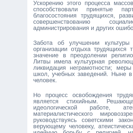
Ускорению этого процесса массо
способствовали принятые п
благосостояния трудящихся, раз
совершенствованию социал
администрирования и других ошибо
Забота об улучшении культуры
организации отдыха трудящихся 
значение в преодолении религио
Литвы имела культурная революци
ликвидация неграмотности; меры
школ, учебных заведений. Ныне в 
человек.
Но процесс освобождения трудя
является стихийным. Решаю
идеологической работе, ате
материалистического мировоз
руководствуясь советскими зак
верующему человеку, атеистичес
идейную борьбу с религией, н