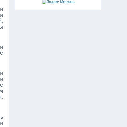
и
и
,
ы
и
е
и
ий
же
им
,
ь
и