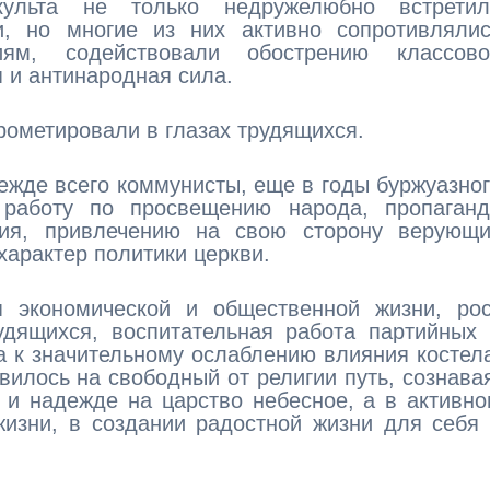
культа не только недружелюбно встретил
и, но многие из них активно сопротивлялис
ниям, содействовали обострению классово
 и антинародная сила.
рометировали в глазах трудящихся.
ежде всего коммунисты, еще в годы буржуазно
 работу по просвещению народа, пропаганд
ния, привлечению на свою сторону верующи
характер политики церкви.
я экономической и общественной жизни, рос
удящихся, воспитательная работа партийных
 к значительному ослаблению влияния костел
илось на свободный от религии путь, сознава
 и надежде на царство небесное, а в активн
жизни, в создании радостной жизни для себя