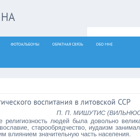
ЙНА
ФОТОАЛЬБОМЫ
ОБРАТНАЯ СВЯЗЬ
ОБО МНЕ
ического воспитания в литовской ССР
П. П. МИШУТИС (ВИЛЬНЮС
е религиозность людей была довольно велик
авославие, старообрядчество, иудаизм занима
им влиянием значительную часть населения.