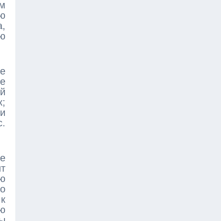
ом
ю
а,
ю
е
е
й
к;
и
с.
е
т
ю
о
к
ую
ы