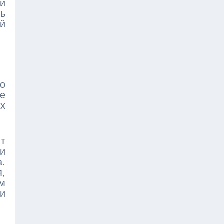
и
ь
й
го
е
х
т
 и
а.
я,
ом
 и