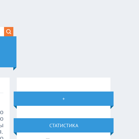
+
во
о
ы
СТАТИСТИКА
.
о