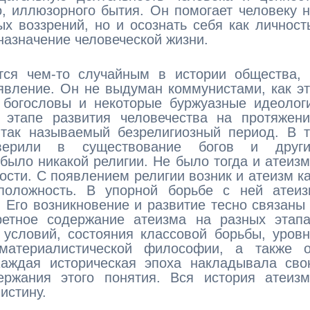
о, иллюзорного бытия. Он помогает человеку 
ых воззрений, но и осознать себя как личност
назначение человеческой жизни.
ется чем-то случайным в истории общества,
явление. Он не выдуман коммунистами, как э
 богословы и некоторые буржуазные идеолог
 этапе развития человечества на протяжени
 так называемый безрелигиозный период. В 
ерили в существование богов и други
 было никакой религии. Не было тогда и атеиз
ости. С появлением религии возник и атеизм к
положность. В упорной борьбе с ней атеиз
 Его возникновение и развитие тесно связаны
ретное содержание атеизма на разных этапа
 условий, состояния классовой борьбы, уров
материалистической философии, а также о
Каждая историческая эпоха накладывала сво
ржания этого понятия. Вся история атеизм
истину.