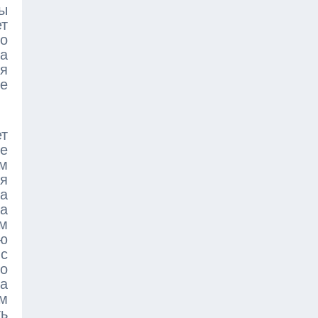
ды
ет
о
а
ия
не
ет
ие
зм
ся
а
на
м
юю
с
о
а
м
ь