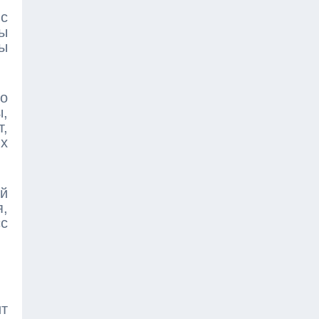
с
бы
ы
го
ы,
т,
х
ой
,
с
ит