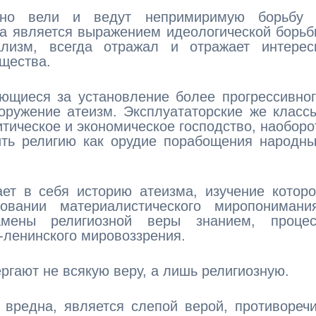
нно вели и ведут непримиримую борьбу 
ба является выражением идеологической борь
ализм, всегда отражал и отражает интерес
бщества.
ющиеся за установление более прогрессивно
оружение атеизм. Эксплуататорские же класс
тическое и экономическое господство, наоборо
ть религию как орудие порабощения народны
ет в себя историю атеизма, изучение котор
вании материалистического миропонимания
амены религиозной веры знанием, процес
-ленинского мировоззрения.
ергают не всякую веру, а лишь религиозную.
 вредна, является слепой верой, противореч