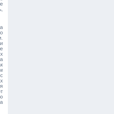
не
ь,
 а
то
и.
и
те
х
ма
ак
м
 с
х
ня
т
ю
а