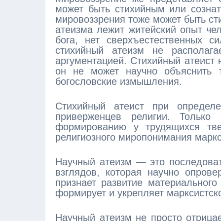
может быть стихийным или сознат
мировоззрения тоже может быть ст
атеизма лежит житейский опыт чел
бога, нет сверхъестественных с
стихийный атеизм не располага
аргументацией. Стихийный атеист 
он не может научно объяснить т
богословские измышления.
Стихийный атеист при определ
приверженцев религии. Только 
формированию у трудящихся тве
религиозного миропонимания марк
Научный атеизм — это последоват
взглядов, которая научно опровер
признает развитие материального
формирует и укрепляет марксистск
Научный атеизм не просто отрицае