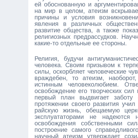
ей обоснованную и аргументирова
на мир в целом, атеизм вскрывае
причины и условия возникновени
явления в различных обществен
развитие общества, а также пока
религиозных предрассудков. Науч
какие-то отдельные ее стороны.
Религия, будучи антигуманистич
человека. Своим призывом к терп
силы, оскорбляет человеческие чу
враждебен, то атеизм, наоборот,
истинным человеколюбием. Отве
освобождение его творческих сил 
первый план выдвигает заботу
протяжении своего развития учил
райскую жизнь, обещаемую церк
эксплуататорами не надеются 
освобождения собственными сил
построение самого справедливог
научный атеизм утверждает сози