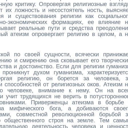
нную критику. Опровергая религиозные взгля
т их ложность и несостоятель ность, выясня
я и существования религии как социальног
но-экономических формациях, ее влияние н
зывает реальные пути и средства преодолен
ный атеизм опровергает религию в целом, а 
еской по своей сущности, всячески принижа
ению и смирению она сковывает его творческ
вства и достоинство. Если для религии гумани
 проникнут духом гуманизма, характеризует
ргая религию, он борется за человека, з
и способностей от религиозных оков. Атеизм 
 о человеке, внимание к нему. Он на все
 и учит трудящихся не верить в потусторонн
овниками. Приверженцы атеизма в борьбе 
на мифического бога, а добиваются своег
ами, совместной революционной борьбой з
о общественного строя на земле. Тем самы
дательную деятельность человека и ценност