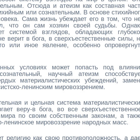
ельным. Отсюда и атеизм как составная час
ихийным или сознательным. В основе стихийно
овека. Сама жизнь убеждает его в том, что н
ил, что он сам хозяин своей судьбы. Однак
ет системой взглядов, обладающих глубоко
не верит в бога, в сверхъестественные силы, 
о или иное явление, особенно опровергнут
енных условиях может попасть под влияни
сознательный, научный атеизм способствуе
рдых материалистических убеждений, замен
систско-ленинским мировоззрением.
ельная и цельная система материалистическ
гает веру-в бога, во все сверхъестественно
 мира по своим собственным законам, а так
о-ленинское мировоззрение народных масс.
т религию как свою противоположность, а да