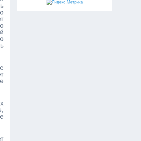
ть
го
ет
о
й
но
ь
е
т
е
их
е,
же
ет