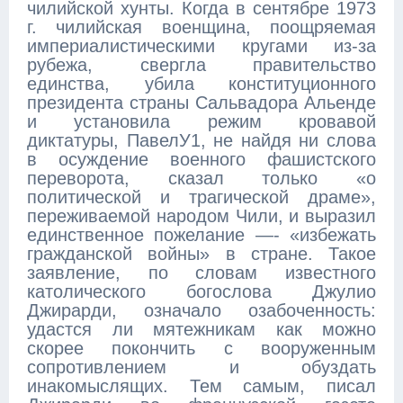
чилийской хунты. Когда в сентябре 1973
г. чилийская военщина, поощряемая
империалистическими кругами из-за
рубежа, свергла правительство
единства, убила конституционного
президента страны Сальвадора Альенде
и установила режим кровавой
диктатуры, ПавелУ1, не найдя ни слова
в осуждение военного фашистского
переворота, сказал только «о
политической и трагической драме»,
переживаемой народом Чили, и выразил
единственное пожелание —- «избежать
гражданской войны» в стране. Такое
заявление, по словам известного
католического богослова Джулио
Джирарди, означало озабоченность:
удастся ли мятежникам как можно
скорее покончить с вооруженным
сопротивлением и обуздать
инакомыслящих. Тем самым, писал