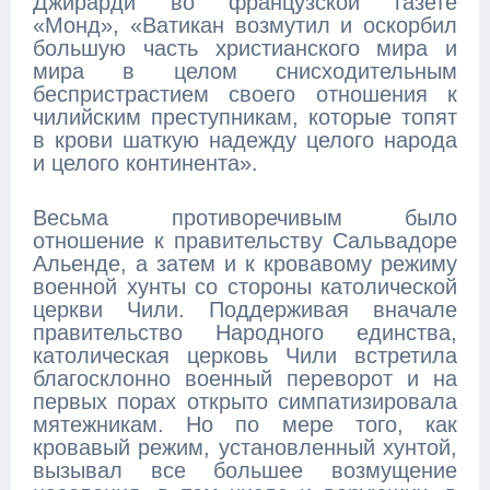
Джирарди во французской газете
«Монд», «Ватикан возмутил и оскорбил
большую часть христианского мира и
мира в целом снисходительным
беспристрастием своего отношения к
чилийским преступникам, которые топят
в крови шаткую надежду целого народа
и целого континента».
Весьма противоречивым было
отношение к правительству Сальвадоре
Альенде, а затем и к кровавому режиму
военной хунты со стороны католической
церкви Чили. Поддерживая вначале
правительство Народного единства,
католическая церковь Чили встретила
благосклонно военный переворот и на
первых порах открыто симпатизировала
мятежникам. Но по мере того, как
кровавый режим, установленный хунтой,
вызывал все большее возмущение