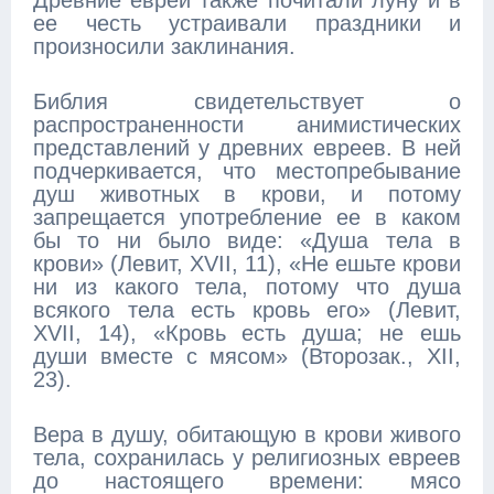
Древние евреи также почитали луну и в
ее честь устраивали праздники и
произносили заклинания.
Библия свидетельствует о
распространенности анимистических
представлений у древних евреев. В ней
подчеркивается, что местопребывание
душ животных в крови, и потому
запрещается употребление ее в каком
бы то ни было виде: «Душа тела в
крови» (Левит, XVII, 11), «Не ешьте крови
ни из какого тела, потому что душа
всякого тела есть кровь его» (Левит,
XVII, 14), «Кровь есть душа; не ешь
души вместе с мясом» (Второзак., XII,
23).
Вера в душу, обитающую в крови живого
тела, сохранилась у религиозных евреев
до настоящего времени: мясо