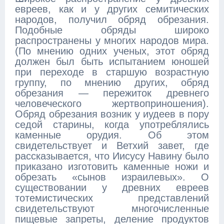
евреев, как и у других семитических
народов, получил обряд обрезания.
Подобные обряды широко
распространены у многих народов мира.
(По мнению одних ученых, этот обряд
должен был быть испытанием юношей
при переходе в старшую возрастную
группу, по мнению других, обряд
обрезания — пережиток древнего
человеческого жертвоприношения).
Обряд обрезания возник у иудеев в пору
седой старины, когда употреблялись
каменные орудия. Об этом
свидетельствует и Ветхий завет, где
рассказывается, что Иисусу Навину было
приказано изготовить каменные ножи и
обрезать «сынов израилевых». О
существовании у древних евреев
тотемистических представлений
свидетельствуют многочисленные
пищевые запреты, деление продуктов