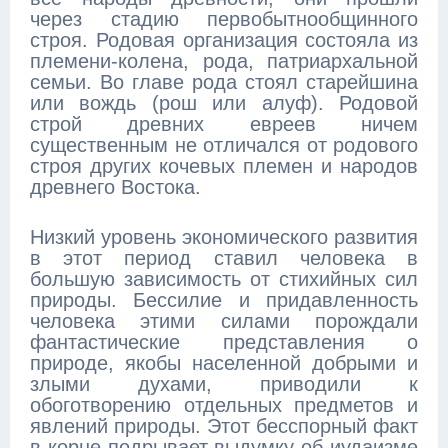
через стадию первобытнообщинного
строя. Родовая организация состояла из
племени-колена, рода, патриархальной
семьи. Во главе рода стоял старейшина
или вождь (рош или алуф). Родовой
строй древних евреев ничем
существенным не отличался от родового
строя других кочевых племен и народов
древнего Востока.
Низкий уровень экономического развития
в этот период ставил человека в
большую зависимость от стихийных сил
природы. Бессилие и придавленность
человека этими силами порождали
фантастические представления о
природе, якобы населенной добрыми и
злыми духами, приводили к
обоготворению отдельных предметов и
явлений природы. Этот бесспорный факт
в корне подрывает выдумку об иудаизме