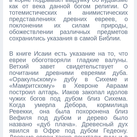
как от века данной богом религии. О
тотемистических и анимистических
представлениях древних евреев, о
поклонении их силам природы,
обожествлении различных предметов
сохранились указания в самой Библии.
В книге Исаии есть указание на то, что
евреи обоготворяли гладкие валуны.
Ветхий завет свидетельствует о
почитании древними евреями дуба.
«Оракульскому» дубу в Сихеме и
«Мамритскому» в Хевроне Авраам
построил алтарь. Иаков закопал идолов
чужих богов под дубом близ Сихема.
Когда умерла Дебора, кормилица
Ревекки, она была похоронена близ
Вефиля под дубом и дерево было
названо «дуб плача». Древесный дух
явился в Офре под дубом Гедеону.