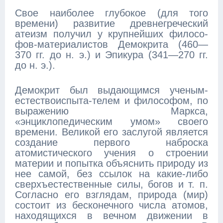
Свое наиболее глубокое (для того
времени) развитие древнегреческий
атеизм получил у крупнейших филосо-
фов-материалистов Демокрита (460—
370 гг. до н. э.) и Эпикура (341—270 гг.
до н. э.).
Демокрит был выдающимся ученым-
естествоиспыта-телем и философом, по
выражению Маркса,
«энциклопедическим умом» своего
времени. Великой его заслугой является
создание первого наброска
атомистического учения о строении
материи и попытка объяснить природу из
нее самой, без ссылок на какие-либо
сверхъестественные силы, богов и т. п.
Согласно его взглядам, природа (мир)
состоит из бесконечного числа атомов,
находящихся в вечном движении в