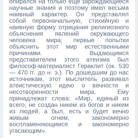
опирался на только еще зарождающиеся
научные знания и поэтому имел весьма
наивный характер. Он представлял
собой первоначальную, стихийную и
наивную форму отрицания религиозного
объяснения явлений окружающего
человека мира, первые попытки
объяснить этот мир естественными
причинами. Выдающимся
представителем этого атеизма был
философ-материалист Гераклит (ок. 530
— 470 гг. до н. э.). По дошедшим до нас
источникам, этот мыслитель развивал
атеистическую идею о вечности и
несотворенности мира. Ему
принадлежат слова: «Мир, единый из
всего, не создан никем из богов и никем
из людей, а был, есть и будет вечно
живым огнем, закономерно
воспламеняющимся и закономерно
угасающим».