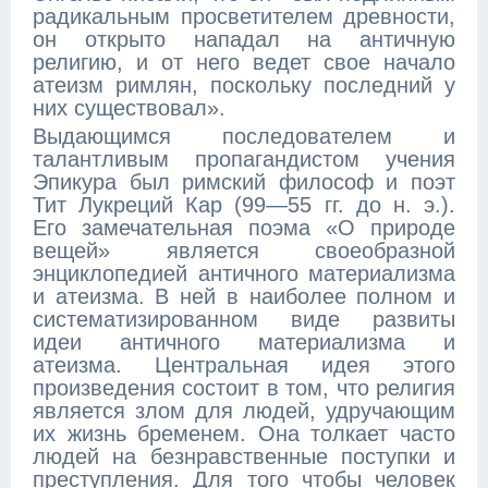
радикальным просветителем древности,
он открыто нападал на античную
религию, и от него ведет свое начало
атеизм римлян, поскольку последний у
них существовал».
Выдающимся последователем и
талантливым пропагандистом учения
Эпикура был римский философ и поэт
Тит Лукреций Кар (99—55 гг. до н. э.).
Его замечательная поэма «О природе
вещей» является своеобразной
энциклопедией античного материализма
и атеизма. В ней в наиболее полном и
систематизированном виде развиты
идеи античного материализма и
атеизма. Центральная идея этого
произведения состоит в том, что религия
является злом для людей, удручающим
их жизнь бременем. Она толкает часто
людей на безнравственные поступки и
преступления. Для того чтобы человек