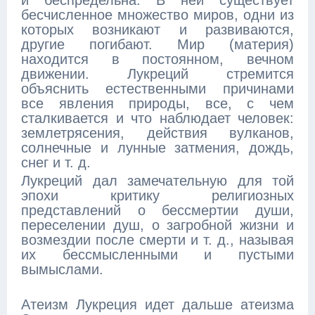
и беспредельна. В ней существует
бесчисленное множество миров, одни из
которых возникают и развиваются,
другие погибают. Мир (материя)
находится в постоянном, вечном
движении. Лукреций стремится
объяснить естественными причинами
все явления природы, все, с чем
сталкивается и что наблюдает человек:
землетрясения, действия вулканов,
солнечные и лунные затмения, дождь,
снег и т. д.
Лукреций дал замечательную для той
эпохи критику религиозных
представлений о бессмертии души,
переселении душ, о загробной жизни и
возмездии после смерти и т. д., называя
их бессмысленными и пустыми
вымыслами.
Атеизм Лукреция идет дальше атеизма