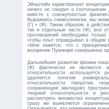
Эйнштейн характеризует концепци
ничего не говорит о соотношении 
вместе с совокупностью физичес
Выражаясь символически, мы може
(Г) + (Ф). Таким образом, в действ
так и отдельные части (Ф); все 
противоречий необходимо только 
чтобы опыт оправдывал в общем (
«Мне кажется, что с принципиаль
воззрение Пуанкаре совершенно пра
Дальнейшее развитие физики показ
(Ф) фактически не являются э
относительности используется 
удаляется понятие универс
относительности. Напротив, тео
сохраняющие эвклидово простран
теорией относительности и рел
рассмотреть множество концептуа
сразу же выявляется ограниченн
Оказывается, что применение конц