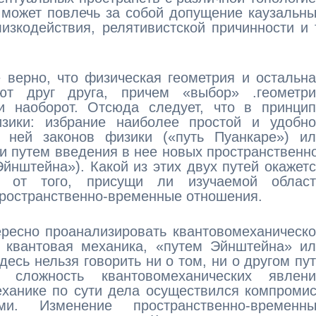
 может повлечь за собой допущение каузальн
зкодействия, релятивистской причинности и 
 верно, что физическая геометрия и остальн
ют друг друга, причем «выбор» .геометри
и наоборот. Отсюда следует, что в принцип
зики: избрание наиболее простой и удобно
 ней законов физики («путь Пуанкаре») ил
и путем введения в нее новых пространственн
йнштейна»). Какой из этих двух путей окажет
и, от того, присущи ли изучаемой област
пространственно-временные отношения.
ересно проанализировать квантовомеханическ
ь квантовая механика, «путем Эйнштейна» и
есь нельзя говорить ни о том, ни о другом пу
 сложность квантовомеханических явлени
еханике по сути дела осуществился компроми
. Изменение пространственно-временны