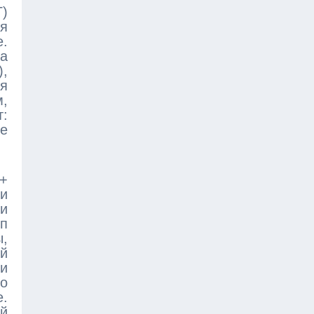
Г)
ия
.
ма
),
ия
м,
т:
ое
 +
и
и
п
,
й
и
то
.
ей