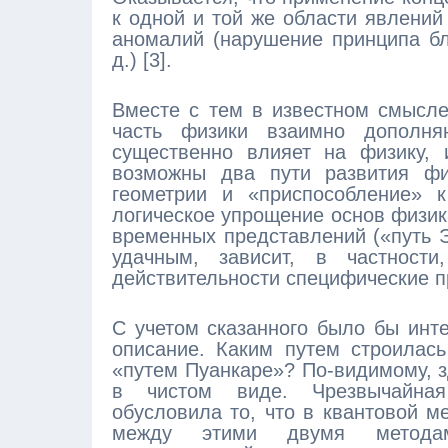
к одной и той же области явлений
аномалий (нарушение принципа бли
д.) [3].
Вместе с тем в известном смысле
часть физики взаимно дополня
существенно влияет на физику, 
возможны два пути развития фи
геометрии и «приспособление» к
логическое упрощение основ физик
временных представлений («путь Э
удачным, зависит, в частност
действительности специфические 
С учетом сказанного было бы инт
описание. Каким путем строилас
«путем Пуанкаре»? По-видимому, зд
в чистом виде. Чрезвычайная
обусловила то, что в квантовой м
между этими двумя методами