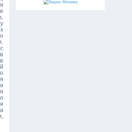
ия
не
р,
ту
х
о
и.
 с
в
в
ой
то
ая
им
тя
о
м
а
,