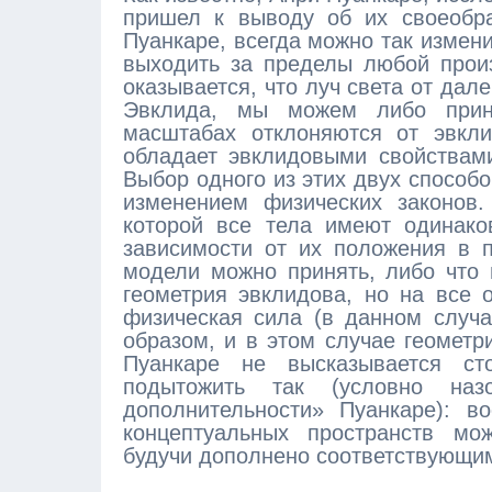
пришел к выводу об их своеобра
Пуанкаре, всегда можно так измен
выходить за пределы любой произ
оказывается, что луч света от дал
Эвклида, мы можем либо приня
масштабах отклоняются от эвкли
обладает эвклидовыми свойствами
Выбор одного из этих двух способо
изменением физических законов.
которой все тела имеют одинак
зависимости от их положения в п
модели можно принять, либо что 
геометрия эвклидова, но на все 
физическая сила (в данном случ
образом, и в этом случае геометр
Пуанкаре не высказывается с
подытожить так (условно наз
дополнительности» Пуанкаре): в
концептуальных пространств мож
будучи дополнено соответствующи