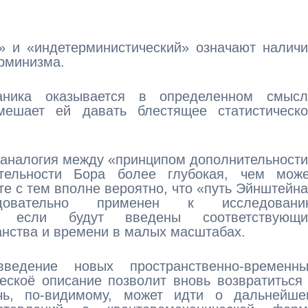
» и «индетерминистический» означают налич
ерминизма.
аника оказывается в определенном смысл
мешает ей давать блестящее статистическо
то аналогия между «принципом дополнительност
тельности Бора более глубокая, чем може
те с тем вполне вероятно, что «путь Эйнштейн
вательно применен к исследовани
й, если будут введены соответствующи
анства и времени в малых масштабах.
ведение новых пространственно-временны
ескоё описание позволит вновь возвратиться
ечь, по-видимому, может идти о дальнейше