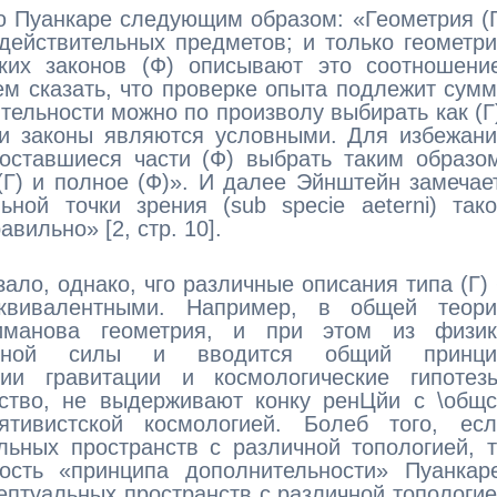
ю Пуанкаре следующим образом: «Геометрия (
действительных предметов; и только геометр
ких законов (Ф) описывают это соотношение
м сказать, что проверке опыта подлежит сум
ительности можно по произволу выбирать как (Г
эти законы являются условными. Для избежан
оставшиеся части (Ф) выбрать таким образо
Г) и полное (Ф)». И далее Эйнштейн замечае
ной точки зрения (sub specie aeterni) так
вильно» [2, стр. 10].
ало, однако, чго различные описания типа (Г)
квивалентными. Например, в общей теори
риманова геометрия, и при этом из физик
альной силы и вводится общий принци
рии гравитации и космологические гипотезы
ство, не выдерживают конку ренЦйи с \общс
ятивистской космологией. Болеб того, есл
льных пространств с различной топологией, 
ость «принципа дополнительности» Пуанкаре
ептуальных пространств с различной топологи