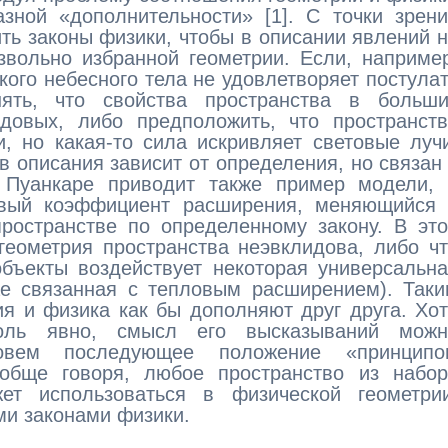
зной «дополнительности» [1]. С точки зрен
ить законы физики, чтобы в описании явлений 
вольно избранной геометрии. Если, наприме
екого небесного тела не удовлетворяет постула
ть, что свойства пространства в больши
довых, либо предположить, что пространств
, но какая-то сила искривляет световые луч
в описания зависит от определения, но связан
 Пуанкаре приводит также пример модели, 
овый коэффициент расширения, меняющийся 
ространстве по определенному закону. В эт
геометрия пространства неэвклидова, либо ч
объекты воздействует некоторая универсальн
ае связанная с тепловым расширением). Так
ия и физика как бы дополняют друг друга. Хо
толь явно, смысл его высказываний можн
овем последующее положение «принципо
ообще говоря, любое пространство из набор
ет использоваться в физической геометрии
ми законами физики.