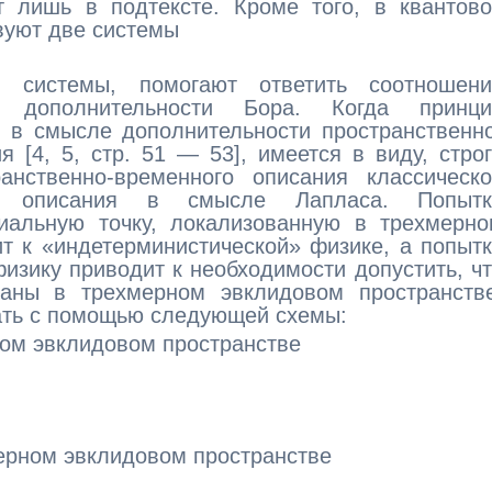
т лишь в подтексте. Кроме того, в квантов
вуют две системы
 системы, помогают ответить соотношени
 дополнительности Бора. Когда принци
я в смысле дополнительности пространственн
я [4, 5, стр. 51 — 53], имеется в виду, стро
ранственно-временного описания классическ
го описания в смысле Лапласа. Попытк
риальную точку, локализованную в трехмерн
т к «индетерминистической» физике, а попыт
изику приводит к необходимости допустить, ч
аны в трехмерном эвклидовом пространстве
ать с помощью следующей схемы:
ном эвклидовом пространстве
мерном эвклидовом пространстве