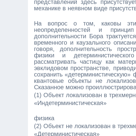
представлений здесь присутствуе
механике в неявном виде присутст
На вопрос о том, каковы эти
неопределенностей и принцип
дополнительности Бора трактуетс
временного и каузального описани
говоря, дополнительность прост
физики и детерминистическо
рассматривать частицу как мате
эвклидовом пространстве, приводи
сохранить «детерминистическую» ф
квантовые объекты не локализов
Сказанное можно проиллюстриров
(1) Объект локализован в трехмер
«Индетерминистическая»
физика
(2) Объект не локализован в трех
«Детерминистическая»