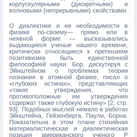
корпускулярными (дискретными) и
волновыми (непрерывными) свойствами.
О диалектике и ее необходимости в
физике по-своему— прямо или в
неявной форме — высказывались
выдающиеся ученые нашего времени,
критически относящиеся к претензиям
позитивизма быть единственной
философией науки. Бор, дискутируя с
Эйнштейном о проблемах теории
познания в атомной физике, писал о
«глубоких истинах», представляющих
«такие утверждения, что
противоположные им утверждения
содержат также глубокую истину» [2, стр.
93]. Подобных мыслей немало в работах
Эйнштейна, Гейзенберга, Паули, Борна.
Показательна в этом плане стихийная
материалистическая и диалектическая
позиция американского ученого Р