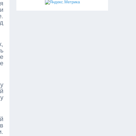
я
и
е.
д
,
ь
же
е
у
й
му
й
 в
и.