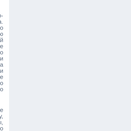
о-
а.
но
ую
й
ие
о
и
са
и
же
во
во
ие
у,
ы,
но