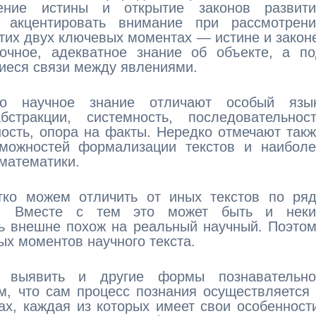
ение истины и открытие законов развити
 акцентировать внимание при рассмотрени
этих двух ключевых моментах — истине и закон
чное, адекватное знание об объекте, а по
иеся связи между явлениями.
то научное знание отличают особый язык
тракции, системность, последовательност
ость, опора на факты. Нередко отмечают так
можностей формализации текстов и наиболе
математики.
тко можем отличить от иных текстов по ряд
ов. Вместе с тем это может быть и неки
шь внешне похож на реальный научный. Поэто
ых моментов научного текста.
т выявить и другие формы познавательно
м, что сам процесс познания осуществляется
х, каждая из которых имеет свои особенност