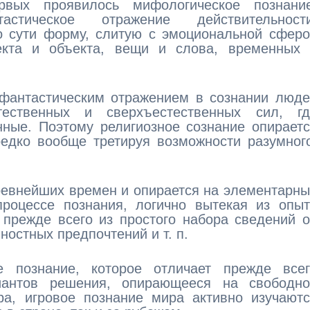
рвых проявилось мифологическое познание
стическое отражение действительности
о сути форму, слитую с эмоциональной сфер
екта и объекта, вещи и слова, временных 
 фантастическим отражением в сознании люд
тественных и сверхъестественных сил, гд
ные. Поэтому религиозное сознание опирает
редко вообще третируя возможности разумног
ревнейших времен и опирается на элементарн
процессе познания, логично вытекая из опы
 прежде всего из простого набора сведений 
ностных предпочтений и т. п.
 познание, которое отличает прежде всег
иантов решения, опирающееся на свободно
ра, игровое познание мира активно изучают