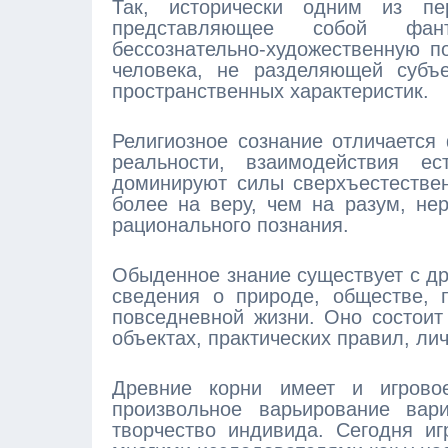
Так, исторически одним из пе
представляющее собой фанта
бессознательно-художественную п
человека, не разделяющей субъ
пространственных характеристик.
Религиозное сознание отличается
реальности, взаимодействия ес
доминируют силы сверхъестествен
более на веру, чем на разум, не
рационального познания.
Обыденное знание существует с д
сведения о природе, обществе, 
повседневной жизни. Оно состоит
объектах, практических правил, лич
Древние корни имеет и игровое
произвольное варьирование вар
творчество индивида. Сегодня иг