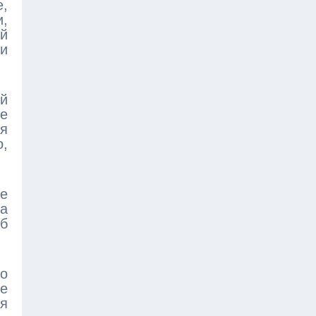
,
,
ой
и
ей
е
ся
о,
ые
та
об
о
е
ся