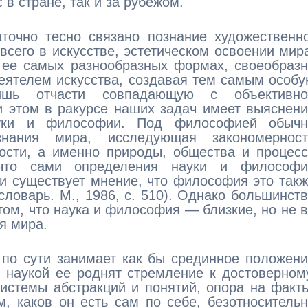
 в стране, так и за рубежом.
точно тесно связано познание художественн
сего в искусстве, эстетическом освоении мир
в ее самых разнообразных формах, своеобраз
еятелем искусства, создавая тем самым особ
лишь отчасти совпадающую с объективно
и этом в ракурсе наших задач имеет выяснен
ауки и философии. Под философией обычн
нания мира, исследующая закономерност
ости, а именно природы, общества и процес
 что сами определения науки и философи
и существует мнение, что философия это так
словарь. М., 1986, с. 510). Однако большинст
том, что наука и философия — близкие, но не 
я мира.
 по сути занимает как бы срединное положен
с наукой ее роднят стремление к достоверном
истемы абстракций и понятий, опора на факт
, каков он есть сам по себе, безотноситель