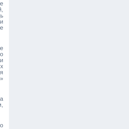
е
,
ь
и
е
ве
то
и
х
ая
я»
на
,
но