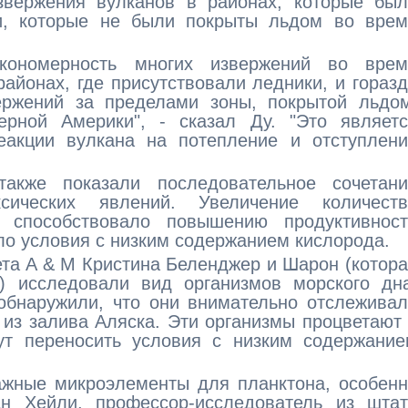
звержения вулканов в районах, которые был
и, которые не были покрыты льдом во врем
кономерность многих извержений во врем
районах, где присутствовали ледники, и гораз
ржений за пределами зоны, покрытой льдом
рной Америки", - сказал Ду. "Это являетс
еакции вулкана на потепление и отступлени
также показали последовательное сочетани
сических явлений. Увеличение количеств
, способствовало повышению продуктивност
ало условия с низким содержанием кислорода.
ета A & M Кристина Беленджер и Шарон (котор
е) исследовали вид организмов морского дн
бнаружили, что они внимательно отслеживал
 из залива Аляска. Эти организмы процветают
ут переносить условия с низким содержание
ажные микроэлементы для планктона, особен
ан Хейли, профессор-исследователь из штат