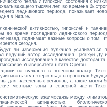
нического пепла и гипоксии, состояния с низк
охватывающего тысячи лет, во времена быстро
еднего ледникового периода, показывает нов
дня в Nature.
канической активностью, гипоксией и таяни
ры во время последнего ледникового период
лет назад, поднимает важные вопросы о том, ч
греется сегодня.
будут ли извержения вулканов усиливаться 
зал ведущий автор исследования Цзянхуй Ду 
проводил исследование в качестве докторанта
атмосфере Университета штата Орегон.
едники на вулканах в огненном кольце Тихо
 учитывать эту потерю льда в прогнозах будущ
ны для населенных регионов, а также могли 
еские мертвые зоны в северной части Тихог
систематическую взаимосвязь между климато
канической активностью, биологическо