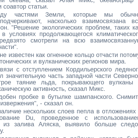
ей океана, сказал Алан Микс, океанограф 
 соавтор статьи.
жду частями Земли, которые мы обычн
подчеркивают, насколько взаимосвязана вс
 он. "Решение экологических проблем, таких к
 в условиях продолжающегося климатическог
предвзято смотрели на всю взаимосвязанну
части".
не известен как огненное кольцо отчасти потом
ктонических и вулканических регионов мира.
вязи с отступлением Кордильерского ледяно
ал значительную часть западной части Северн
строе таяние льда, покрывающего вулканы 
аническую активность, сказал Микс.
добен пробке в бутылке шампанского. Сними
извержения", - сказал он.
аличие нескольких слоев пепла в отложениях
дование Du, проведенное с использование
й из залива Аляска, выявило больше следо
у.