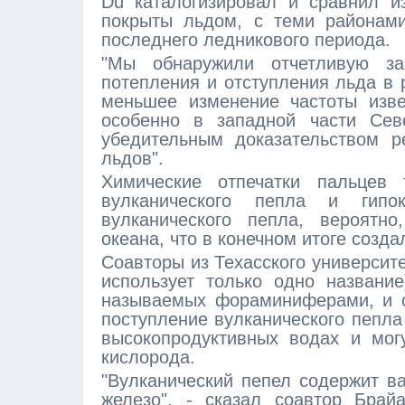
Du каталогизировал и сравнил и
покрыты льдом, с теми районам
последнего ледникового периода.
"Мы обнаружили отчетливую за
потепления и отступления льда в 
меньшее изменение частоты изве
особенно в западной части Севе
убедительным доказательством р
льдов".
Химические отпечатки пальцев 
вулканического пепла и гипок
вулканического пепла, вероятно
океана, что в конечном итоге созд
Соавторы из Техасского университ
использует только одно названи
называемых фораминиферами, и о
поступление вулканического пепла
высокопродуктивных водах и мог
кислорода.
"Вулканический пепел содержит в
железо", - сказал соавтор Брай