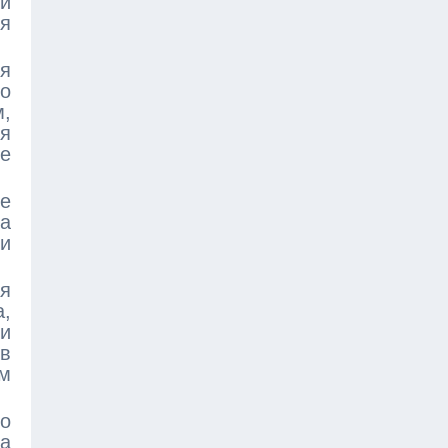
и
я
я
до
,
я
е
е
а
и
ая
а,
и
 в
м
но
а