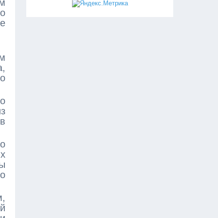
им
го
ое
ем
а,
то
по
из
 в
го
их
бы
о
м,
й