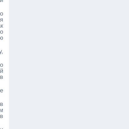
и
о
я
ак
о
ю
у,
го
ой
в
те
 в
м
в