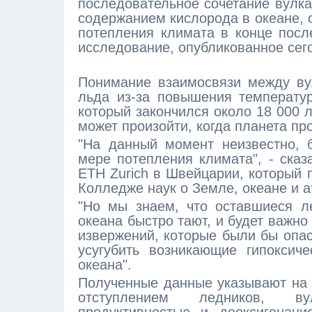
последовательное сочетание вулка
содержанием кислорода в океане, 
потепления климата в конце посл
исследование, опубликованное сего
Понимание взаимосвязи между вул
льда из-за повышения температу
который закончился около 18 000 
может произойти, когда планета про
"На данный момент неизвестно, 
мере потепления климата", - ска
ETH Zurich в Швейцарии, который 
Колледже наук о Земле, океане и 
"Но мы знаем, что оставшиеся л
океана быстро тают, и будет важно
извержений, которые были бы опас
усугубить возникающие гипоксич
океана".
Полученные данные указывают на 
отступлением ледников, вул