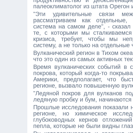
продуктивностью и деоксигенаци
палеоклиматолог из штата Орегон и
"Эти удивительные связи ме
рассматриваем как отдельные, 
система на самом деле", - сказал
те, с которыми мы сталкиваемся
кризиса, требует, чтобы мы не
систему, а не только на отдельные 
Вулканический регион в Тихом океа
что это один из самых активных те
Время вулканических событий в с
покрова, который когда-то покрыв
Америки, предполагает, что бы
регионе, вызвало повышенную вулк
"Ледяной покров для вулканов по
ледяную пробку и бум, начинаются 
Прошлые исследования показали н
регионе, но химическое иссле
глубоководных кернов отложени
пепла, которые не были видны глаз