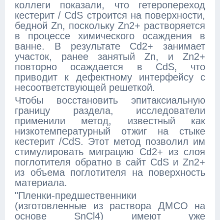
коллеги показали, что гетеропереход
кестерит / CdS строится на поверхности,
бедной Zn, поскольку Zn2+ растворяется
в процессе химического осаждения в
ванне. В результате Cd2+ занимает
участок, ранее занятый Zn, и Zn2+
повторно осаждается в CdS, что
приводит к дефектному интерфейсу с
несоответствующей решеткой.
Чтобы восстановить эпитаксиальную
границу раздела, исследователи
применили метод, известный как
низкотемпературный отжиг на стыке
кестерит /CdS. Этот метод позволил им
стимулировать миграцию Cd2+ из слоя
поглотителя обратно в сайт CdS и Zn2+
из объема поглотителя на поверхность
материала.
"Пленки-предшественники
(изготовленные из раствора ДМСО на
основе SnCl4) имеют уже