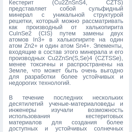
Кестерит (Cu2ZnSnS4, CZTS)
представляет собой сульфидный
минерал с уникальной структурой
решетки, который можно рассматривать
как производный от халькопирита
CuInSe2 (CIS) путем замены двух
атомов In3+ в халькопирите на один
атом Zn2+ и один атом Sn4+. Элементы,
входящие в состав этого минерала и его
производных Cu2ZnSn(S,Se)4 (CZTSSe),
менее токсичны и распространены на
Земле, что может быть очень выгодно
для разработки более устойчивых и
недорогих технологий.
В течение последних нескольких
десятилетий ученые-материаловеды и
инженеры изучали возможность
использования кестеритовых
материалов для создания более
доступных и устойчивых солнечных