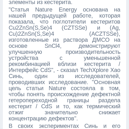
элементы из кестерита.
"Статья Nature Energy основана на
нашей предыдущей работе, которая
показала, что поглотители кестеритов
Cu2ZnSn(S,Se)4 (CZTSSe) и (Ag,
Cu)2ZnSn(S,Se)4 (ACZTSSe),
изготовленные из раствора ДМСО на
основе SnCl4, демонстрируют
улучшенную производительность
устройства с уменьшенной
рекомбинацией вблизи кестерита /
Интерфейс CdS", - сказал TechXplore Хао
Синь, один из исследователей,
проводивших исследование. "Основная
цель статьи Nature состояла в том,
чтобы понять происхождение дефектной
гетеропереходной границы раздела
кестерит / CdS и то, как термический
отжиг значительно снижает
концентрацию дефектов".
В своих экспериментах Синь и его