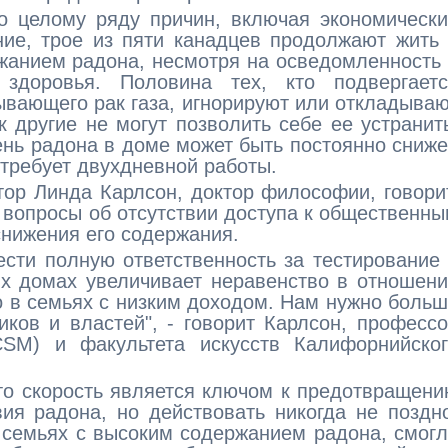
о целому ряду причин, включая экономическ
ие, трое из пяти канадцев продолжают жить
жанием радона, несмотря на осведомленность
здоровья. Половина тех, кто подвергаетс
вающего рак газа, игнорируют или откладыва
 другие не могут позволить себе ее устранит
ень радона в доме может быть постоянно сниж
 требует двухдневной работы.
ор Линда Карлсон, доктор философии, говори
 вопросы об отсутствии доступа к общественн
снижения его содержания.
сти полную ответственность за тестирование
их домах увеличивает неравенство в отношен
но в семьях с низким доходом. Нам нужно боль
ков и властей", - говорит Карлсон, професс
SM) и факультета искусств Калифорнийског
то скорость является ключом к предотвращен
ия радона, но действовать никогда не поздн
в семьях с высоким содержанием радона, смог