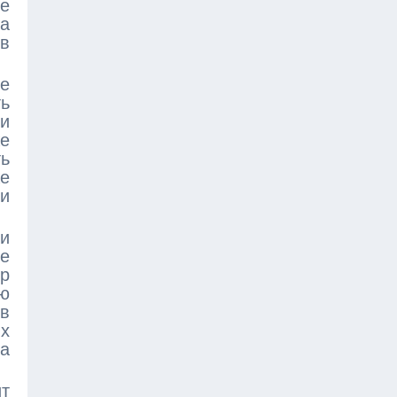
е
ка
 в
е
ь
и
же
ь
же
и
 и
не
ор
ю
 в
их
ка
ит