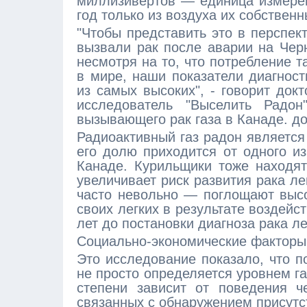
миллизивертов — единица измерен
год только из воздуха их собствен
"Чтобы представить это в перспект
вызвали рак после аварии на Чер
несмотря на то, что потребление 
в мире, наши показатели диагност
из самых высоких", - говорит док
исследователь "Выселить Радон"
вызывающего рак газа в Канаде. до
Радиоактивный газ радон является
его долю приходится от одного из
Канаде. Курильщики тоже находят
увеличивает риск развития рака л
часто невольно — поглощают высо
своих легких в результате воздейс
лет до постановки диагноза рака ле
Социально-экономические факторы
Это исследование показало, что п
не просто определяется уровнем га
степени зависит от поведения ч
связанных с обнаружением присутс