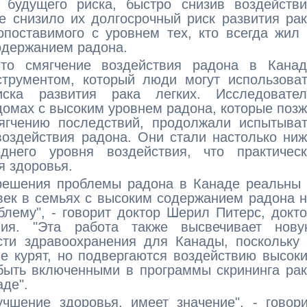
 будущего риска, быстро снизив воздействи
е снизило их долгосрочный риск развития ра
опоставимого с уровнем тех, кто всегда жил
одержанием радона.
что смягчение воздействия радона в Канад
трументом, который люди могут использоват
ска развития рака легких. Исследовател
домах с высоким уровнем радона, которые поз
ягчению последствий, продолжали испытыват
оздействия радона. Они стали настолько ни
днего уровня воздействия, что практическ
я здоровья.
 решения проблемы радона в Канаде реальны
век в семьях с высоким содержанием радона 
лему", - говорит доктор Шерил Питерс, докт
ния. "Эта работа также высвечивает нову
сти здравоохранения для Канады, поскольку
е курят, но подвергаются воздействию высок
быть включенными в программы скрининга ра
аде".
чшение здоровья, имеет значение", - говор