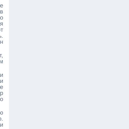
ие
 в
 о
я
ют
ь.
ен
т,
ым
 и
ии
ше
ор
о
ию
о.
ли