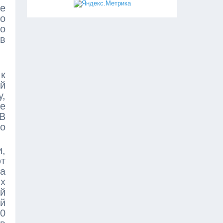
е
ро
го
в
к
й
у,
ие
 В
но
и,
ют
на
ях
й
ой
00