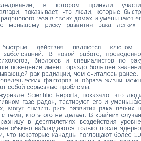
следование, в котором приняли участи
алгари, показывает, что люди, которые быст
 радонового газа в своих домах и уменьшают е
здо меньшему риску развития рака легких 
о быстрые действия являются ключом 
 заболеваний. В новой работе, проведенно
сихологов, биологов и специалистов по рак
аше поведение имеет гораздо большее значен
ывающей рак радиации, чем считалось ранее.
поведенческих факторов и образа жизни мож
яют собой серьезные проблемы.
урнале Scientific Reports, показало, что люд
тивном газе радон, тестируют его и уменьша
, могут снизить риск развития рака легких 
с теми, кто этого не делает. В крайних случа
разницу в десятилетиях воздействия уровне
рые обычно наблюдаются только после ядерн
и, что некоторые канадцы поглощают более 1