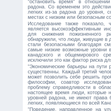
"остановить время" в отношении
радона. Со временем это действи
легких из-за радона до уровня, с
местах с низким или безопасным с
Исследование также показало, 
является высокоэффективным инс
для снижения пожизненного ри
обнаружили, что люди, живущие в 
стали безопасными благодаря см
самые низкие возможные уровни в
канадского и общемирового сре
исключили это как фактор риска дл
"Экономические барьеры на пути
существенны. Каждый третий чело
может позволить себе решить проб
философии, соавтор исследова
проблему справедливости в обла
настоящее время люди, которые н
уровней радона, не имеют права 
легких, появляющиеся по всей Кан
"Поведение, направленное на улу