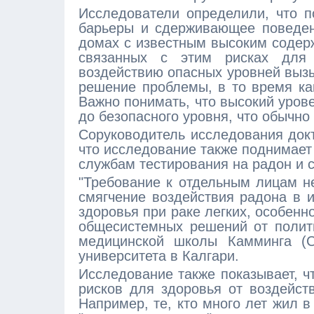
Исследователи определили, что п
барьеры и сдерживающее поведен
домах с известным высоким содер
связанных с этим рисках для 
воздействию опасных уровней вызы
решение проблемы, в то время как
Важно понимать, что высокий уров
до безопасного уровня, что обычно
Соруководитель исследования докт
что исследование также поднимает
службам тестирования на радон и 
"Требование к отдельным лицам не
смягчение воздействия радона в 
здоровья при раке легких, особен
общесистемных решений от полити
медицинской школы Камминга (C
университета в Калгари.
Исследование также показывает, ч
рисков для здоровья от воздейств
Например, те, кто много лет жил 