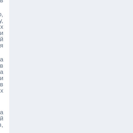
 в
о,
у,
их
ми
ий
я
на
 в
на
 и
 в
их
на
ой
в,