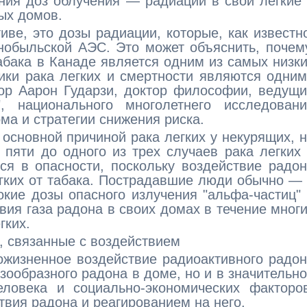
ия доз облучения — радиации в свои легкие
ных домов.
иве, это дозы радиации, которые, как известн
нобыльской АЭС. Это может объяснить, почем
табака в Канаде является одним из самых низк
ики рака легких и смертности являются одни
тор Аарон Гударзи, доктор философии, ведущ
, национального многолетнего исследовани
ма и стратегии снижения риска.
 основной причиной рака легких у некурящих, 
 пяти до одного из трех случаев рака легких
ся в опасности, поскольку воздействие радо
егких от табака. Пострадавшие люди обычно —
кие дозы опасного излучения "альфа-частиц"
твия газа радона в своих домах в течение мног
гких.
, связанные с воздействием
ожизненное воздействие радиоактивного радо
зообразного радона в доме, но и в значительн
еловека и социально-экономических факторо
твия радона и реагированием на него.