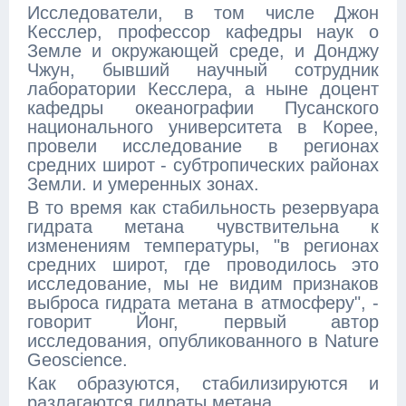
Исследователи, в том числе Джон
Кесслер, профессор кафедры наук о
Земле и окружающей среде, и Донджу
Чжун, бывший научный сотрудник
лаборатории Кесслера, а ныне доцент
кафедры океанографии Пусанского
национального университета в Корее,
провели исследование в регионах
средних широт - субтропических районах
Земли. и умеренных зонах.
В то время как стабильность резервуара
гидрата метана чувствительна к
изменениям температуры, "в регионах
средних широт, где проводилось это
исследование, мы не видим признаков
выброса гидрата метана в атмосферу", -
говорит Йонг, первый автор
исследования, опубликованного в Nature
Geoscience.
Как образуются, стабилизируются и
разлагаются гидраты метана