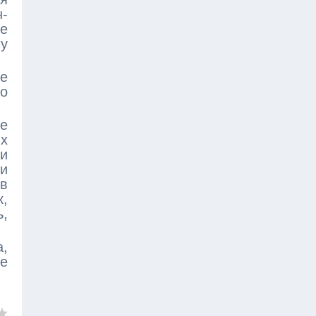
-
е
чу
ые
мо
е
х
и
и
 в
к,
,
а,
се