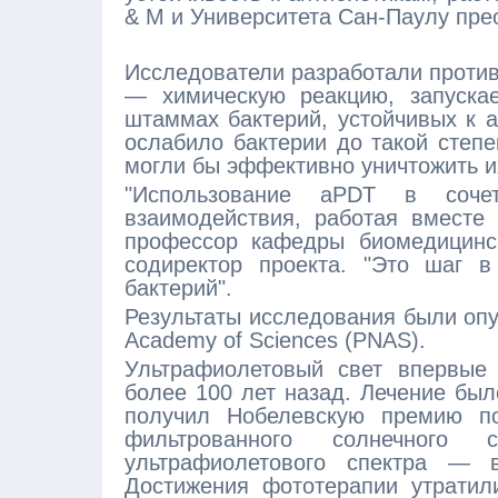
& M и Университета Сан-Паулу пре
Исследователи разработали проти
— химическую реакцию, запуска
штаммах бактерий, устойчивых к а
ослабило бактерии до такой степе
могли бы эффективно уничтожить и
"Использование aPDT в сочет
взаимодействия, работая вместе
профессор кафедры биомедицинс
содиректор проекта. "Это шаг в
бактерий".
Результаты исследования были опуб
Academy of Sciences (PNAS).
Ультрафиолетовый свет впервые 
более 100 лет назад. Лечение был
получил Нобелевскую премию по
фильтрованного солнечного
ультрафиолетового спектра — в
Достижения фототерапии утратили