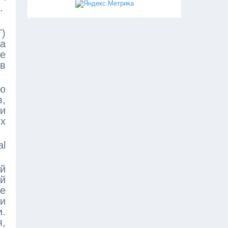
.
T)
а
ие
ов
ю
в,
и
х
al
й
ый
е
и
.
я,