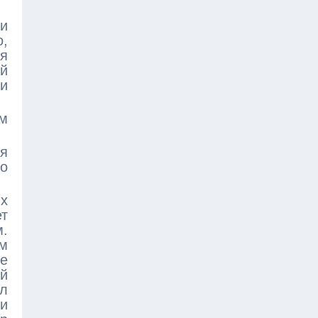
ки
о,
ся
ой
ти
ем
я
го
х
ет
м.
м
е
ей
ил
ли