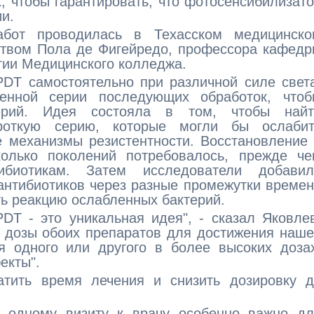
х, чтобы гарантировать, что фотосенсибилизат
ии.
абот проводилась в Техасском медицинско
ством Пола де Фигейредо, профессора кафед
гии Медицинского колледжа.
DT самостоятельно при различной силе свет
енной серии последующих обработок, чтоб
терий. Идея состояла в том, чтобы найт
откую серию, которые могли бы ослабит
 механизмы резистентности. Восстановление
колько поколений потребовалось, прежде че
ибиотикам. Затем исследователи добавил
антибиотиков через разные промежутки време
ть реакцию ослабленных бактерий.
DT - это уникальная идея", - сказал Яковле
 дозы обоих препаратов для достижения наш
я одного или другого в более высоких доза
екты".
атить время лечения и снизить дозировку д
 одному визиту к врачу особенно важно дл