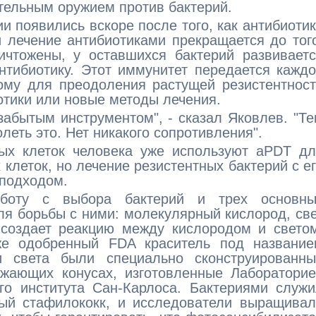
ительным оружием против бактерий.
и появились вскоре после того, как антибиоти
 лечение антибиотиками прекращается до тог
ичтожены, у оставшихся бактерий развивает
нтибиотику. Этот иммунитет передается кажд
тому для преодоления растущей резистентнос
тики или новые методы лечения.
абытым инструментом", - сказал Яковлев. "Т
леть это. Нет никакого сопротивления".
ых клеток человека уже используют aPDT дл
клеток, но лечение резистентных бактерий с е
подходом.
аботу с выбора бактерий и трех основны
я борьбы с ними: молекулярный кислород, св
 создает реакцию между кислородом и свето
же одобренный FDA краситель под название
и света были специально сконструированны
ажающих конусах, изготовленные Лаборатори
го института Сан-Карлоса. Бактериями служ
тый стафилококк, и исследователи выращива