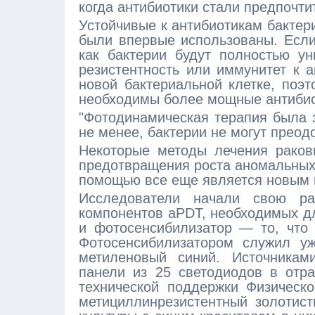
когда антибиотики стали предпочт
Устойчивые к антибиотикам бактери
были впервые использованы. Если
как бактерии будут полностью ун
резистентность или иммунитет к а
новой бактериальной клетке, поэ
необходимы более мощные антибио
"Фотодинамическая терапия была з
не менее, бактерии не могут преодо
Некоторые методы лечения раков
предотвращения роста аномальных 
помощью все еще является новым 
Исследователи начали свою р
компонентов aPDT, необходимых дл
и фотосенсибилизатор — то, что
Фотосенсибилизатором служил у
метиленовый синий. Источникам
панели из 25 светодиодов в отр
технической поддержки Физическо
метициллинрезистентный золотис