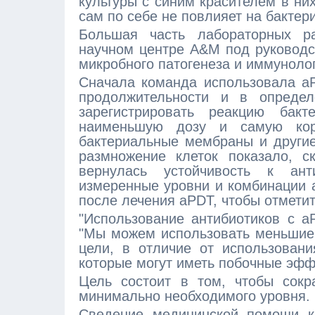
культуры с синим красителем в ни
сам по себе не повлияет на бактер
Большая часть лабораторных р
научном центре A&M под руковод
микробного патогенеза и иммуноло
Сначала команда использовала aP
продолжительности и в определ
зарегистрировать реакцию бак
наименьшую дозу и самую кор
бактериальные мембраны и другие
размножение клеток показало, с
вернулась устойчивость к ант
измеренные уровни и комбинации 
после лечения aPDT, чтобы отмети
"Использование антибиотиков с aP
"Мы можем использовать меньшие
цели, в отличие от использовани
которые могут иметь побочные эфф
Цель состоит в том, чтобы сокр
минимально необходимого уровня.
Сведение медицинской помощи к