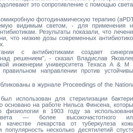
одолевают это сопротивление с помощью света
вомикробную фотодинамическую терапию (aPD
емую видимым светом, - для применения н
нтибиотикам. Результаты показали, что лечен
ни, что низкие дозы современных антибиотик
х.
ании с антибиотиками создает синерги
 над решением", - сказал Владислав Яковле
кой инженерии университета Техаса A & M 
 правильном направлении против устойчивы
ликованы в журнале Proceedings of the Nation
был использован для стерилизации бактери
о основано на работе Нильса Финсена, котор
 физиологии в 1903 году за использовани
 света — более высокочастотного ил
 качестве лекарства от туберкулеза кожи
 популярность несколько десятилетий спуст