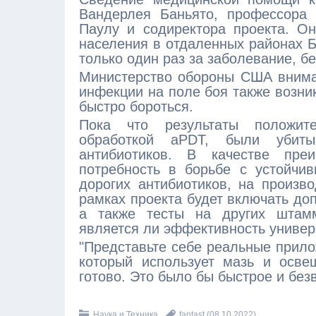
Вандерлея Баньято, профессора
Паулу и содиректора проекта. О
населения в отдаленных районах Б
только один раз за заболевание, б
Министерство обороны США внимат
инфекции на поле боя также возни
быстро бороться.
Пока что результаты положите
обработкой aPDT, были убит
антибиотиков. В качестве пр
потребность в борьбе с устойч
дорогих антибиотиков, на произв
рамках проекта будет включать до
а также тесты на других штамм
является ли эффективность универ
"Представьте себе реальные прило
который использует мазь и осве
готово. Это было бы быстрое и без
Наука и Техника
fantast
(08.10.2022)