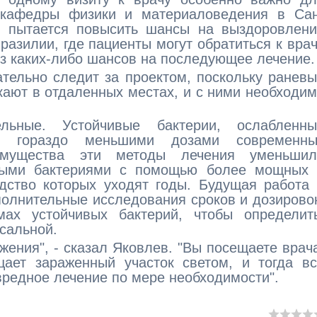
 кафедры физики и материаловедения в Сан
н пытается повысить шансы на выздоровлени
разилии, где пациенты могут обратиться к вра
ез каких-либо шансов на последующее лечение.
ельно следит за проектом, поскольку ранев
кают в отдаленных местах, и с ними необходи
льные. Устойчивые бактерии, ослабленны
ы гораздо меньшими дозами современны
еимущества эти методы лечения уменьшил
ивыми бактериями с помощью более мощных 
одство которых уходят годы. Будущая работа
полнительные исследования сроков и дозирово
ах устойчивых бактерий, чтобы определить
сальной.
жения", - сказал Яковлев. "Вы посещаете врач
щает зараженный участок светом, и тогда в
вредное лечение по мере необходимости".