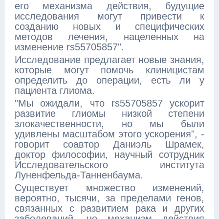
его механизма действия, будущие
исследования могут привести к
созданию новых и специфических
методов лечения, нацеленных на
изменение rs55705857".
Исследование предлагает новые знания,
которые могут помочь клиницистам
определить до операции, есть ли у
пациента глиома.
"Мы ожидали, что rs55705857 ускорит
развитие глиомы низкой степени
злокачественности, но мы были
удивлены масштабом этого ускорения", -
говорит соавтор Даниэль Шрамек,
доктор философии, научный сотрудник
Исследовательского института
Луненфельда-Танненбаума.
Существует множество изменений,
вероятно, тысячи, за пределами генов,
связанных с развитием рака и других
заболеваний, но механизм действия