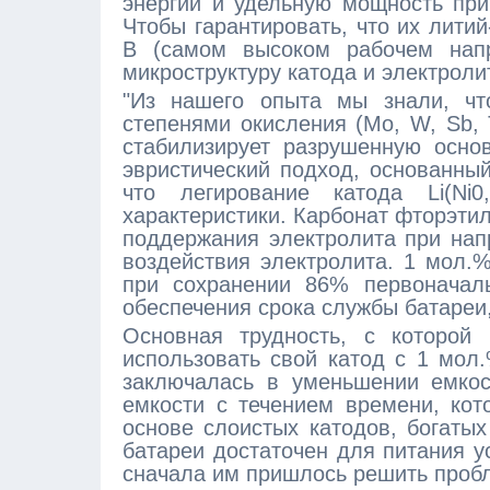
энергии и удельную мощность пр
Чтобы гарантировать, что их лити
В (самом высоком рабочем напр
микроструктуру катода и электроли
"Из нашего опыта мы знали, чт
степенями окисления (Mo, W, Sb, 
стабилизирует разрушенную осно
эвристический подход, основанны
что легирование катода Li(N
характеристики. Карбонат фторэти
поддержания электролита при нап
воздействия электролита. 1 мол.
при сохранении 86% первоначаль
обеспечения срока службы батареи
Основная трудность, с которой
использовать свой катод с 1 мол
заключалась в уменьшении емкос
емкости с течением времени, кот
основе слоистых катодов, богатых
батареи достаточен для питания у
сначала им пришлось решить пробл