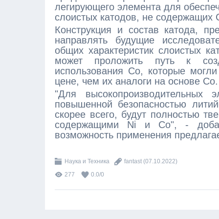
легирующего элемента для обеспеч
слоистых катодов, не содержащих 
Конструкция и состав катода, п
направлять будущие исследоват
общих характеристик слоистых кат
может проложить путь к созд
использования Со, которые могл
цене, чем их аналоги на основе Со.
"Для высокопроизводительных 
повышенной безопасностью литий
скорее всего, будут полностью тв
содержащими Ni и Co", - доб
возможность применения предлагае
Наука и Техника
fantast
(07.10.2022)
277
0.0
/
0