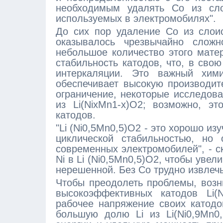
необходимым удалять Co из сло
используемых в электромобилях".
До сих пор удаление Co из слои
оказывалось чрезвычайно слож
небольшое количество этого мате
стабильность катодов, что, в свою
интеркаляции. Это важный хими
обеспечивает высокую производит
ограничение, некоторые исследова
из Li(NixMn1-x)O2; возможно, э
катодов.
"Li (Ni0,5Mn0,5)O2 - это хорошо и
циклической стабильностью, но 
современных электромобилей", - с
Ni в Li (Ni0,5Mn0,5)O2, чтобы увел
нерешенной. Без Co трудно извлечь 
Чтобы преодолеть проблемы, воз
высокоэффективных катодов Li(
рабочее напряжение своих катодо
большую долю Li из Li(Ni0,9Mn0