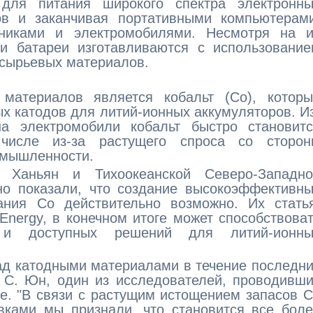
для питания широкого спектра электронны
ов и заканчивая портативными компьютерами
никами и электромобилями. Несмотря на и
ти батареи изготавливаются с использовани
 сырьевых материалов.
материалов является кобальт (Co), которы
ых катодов для литий-ионных аккумуляторов. И
а электромобили кобальт быстро становитс
исле из-за растущего спроса со сторон
омышленности.
а Ханьян и Тихоокеанской Северо-Западно
но показали, что создание высокоэффективн
ания Co действительно возможно. Их статья
Energy, в конечном итоге может способствова
 и доступных решений для литий-ионны
ад катодными материалами в течение последн
г С. Юн, один из исследователей, проводивш
re. "В связи с растущим истощением запасов 
вками мы признали, что становится все бол