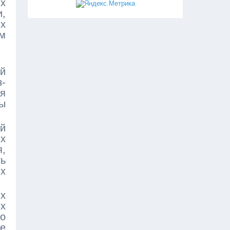
х
,
х
ем
й
з-
я
ы
й
ых
,
ть
х
их
их
Co
ее