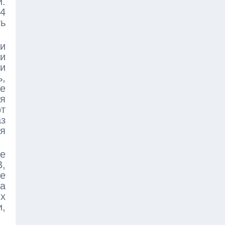
й.
,4
ь
и
 и
ли
ь,
е
ля
от
аз
я
е
В,
ре
на
их
и,