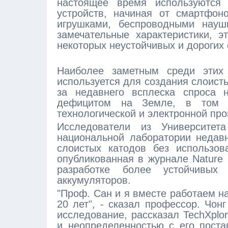
настоящее время используются 
устройств, начиная от смартфон
игрушками, беспроводными науш
замечательные характеристики, э
некоторых неустойчивых и дорогих
Наиболее заметным среди этих 
используется для создания слоист
за недавнего всплеска спроса н
дефицитом на Земле, в том ч
технологической и электронной пр
Исследователи из Университет
национальной лаборатории недав
слоистых катодов без использов
опубликованная в журнале Nature 
разработке более устойчивых
аккумуляторов.
"Проф. Сан и я вместе работаем н
20 лет", - сказал профессор. Чон
исследование, рассказал TechXplo
и неопределенностью с его поста