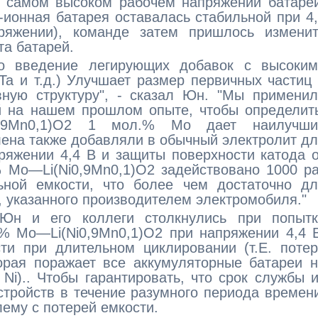
и самом высоком рабочем напряжении батаре
й-ионная батарея оставалась стабильной при 4
яжении), команде затем пришлось изменит
та батарей.
о введение легирующих добавок с высоким
Ta и т.д.) Улучшает размер первичных частиц
вную структуру", - сказал Юн. "Мы примени
й на нашем прошлом опыте, чтобы определит
i0,9Mn0,1)O2 1 мол.% Mo дает наилучши
лена также добавляли в обычный электролит д
ряжении 4,4 В и защиты поверхности катода 
% Mo—Li(Ni0,9Mn0,1)O2 задействовано 1000 р
ной емкости, что более чем достаточно дл
, указанного производителем электромобиля."
 Юн и его коллеги столкнулись при попытк
.% Mo—Li(Ni0,9Mn0,1)O2 при напряжении 4,4 
ти при длительном циклировании (т.Е. поте
орая поражает все аккумуляторные батареи 
 Ni).. Чтобы гарантировать, что срок службы 
стройств в течение разумного периода времен
ему с потерей емкости.