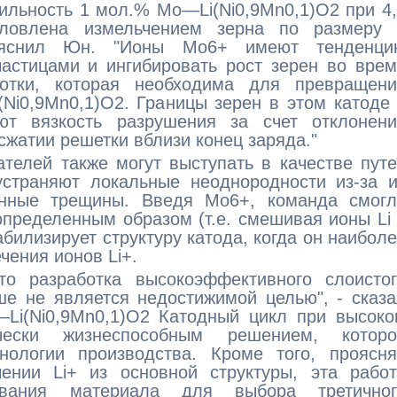
ильность 1 мол.% Mo—Li(Ni0,9Mn0,1)O2 при 4
словлена измельчением зерна по размеру 
пояснил Юн. "Ионы Mo6+ имеют тенденци
астицами и ингибировать рост зерен во вре
ботки, которая необходима для превращени
(Ni0,9Mn0,1)O2. Границы зерен в этом катоде
ют вязкость разрушения за счет отклонени
сжатии решетки вблизи конец заряда."
телей также могут выступать в качестве пут
устраняют локальные неоднородности из-за 
енные трещины. Введя Mo6+, команда смогл
определенным образом (т.е. смешивая ионы Li
абилизирует структуру катода, когда он наибол
чения ионов Li+.
то разработка высокоэффективного слоистог
ше не является недостижимой целью", - сказ
i(Ni0,9Mn0,1)O2 Катодный цикл при высоко
чески жизнеспособным решением, которо
ологии производства. Кроме того, проясня
нии Li+ из основной структуры, эта работ
рования материала для выбора третичног