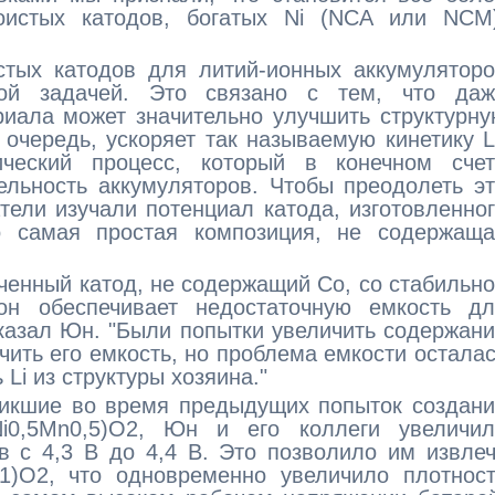
истых катодов, богатых Ni (NCA или NCM)
стых катодов для литий-ионных аккумулятор
ной задачей. Это связано с тем, что даж
риала может значительно улучшить структурн
 очередь, ускоряет так называемую кинетику L
ческий процесс, который в конечном счет
ельность аккумуляторов. Чтобы преодолеть э
тели изучали потенциал катода, изготовленно
то самая простая композиция, не содержаща
зученный катод, не содержащий Co, со стабильн
он обеспечивает недостаточную емкость дл
казал Юн. "Были попытки увеличить содержан
ичить его емкость, но проблема емкости остала
Li из структуры хозяина."
никшие во время предыдущих попыток создан
Ni0,5Mn0,5)O2, Юн и его коллеги увеличил
в с 4,3 В до 4,4 В. Это позволило им извле
,1)O2, что одновременно увеличило плотнос