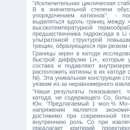
"Исключительная циклическая стаб
В в значительной степени обу
упорядочением катионов", - 
выделяться вдоль границ между ч
высокотемпературной термообра
предшественника гидроксида в Li 
ультратонкой структурой повыша
трещин, образующихся при резком 
Границы зерен в катоде исследова
быстрой диффузии Li+, которые 
состава и подавляют внутризер
расположить катионы в их катоде 
Ni). Эта уникальная конструкция ст
уязвим из-за неравномерного извле
"Наши результаты показывают, ч
катода, не содержащего Co, боль
Юн. "Предлагаемый 1 мол.% Mo—L
напряжении является экономи
достижимо при современной техн
внутреннюю роль Co при извлече
предлагает критерий проекти