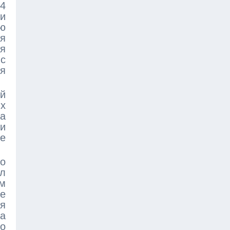
,4
и
ю
мя
я
 с
я
ей
их
а
 и
ее
о
ал
м
е
я
а
о