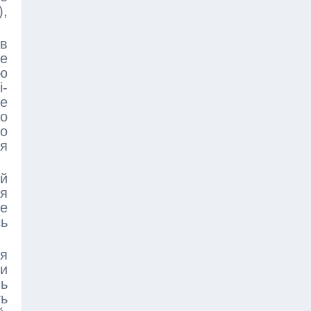
,
ов
е
ую
i-
е
то
го
я
ой
я
ие
сь
ия
и
чь
ть