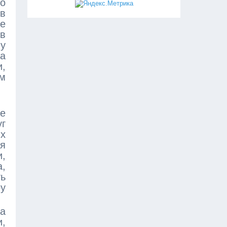
то
в
ле
 в
му
ла
и,
м
те
уг
их
ся
и,
а,
ть
ру
а
и,