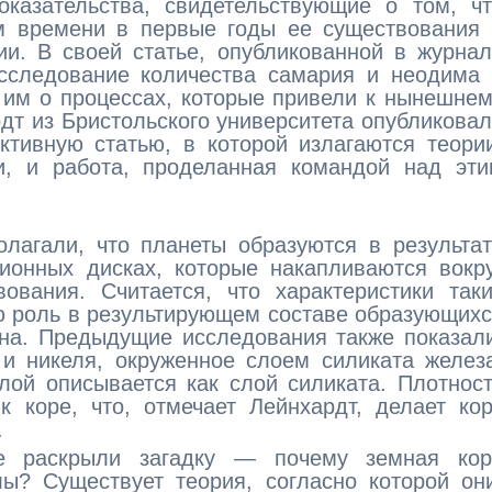
оказательства, свидетельствующие о том, ч
м времени в первые годы ее существования 
ии. В своей статье, опубликованной в журна
исследование количества самария и неодима
о им о процессах, которые привели к нынешне
дт из Бристольского университета опубликова
тивную статью, в которой излагаются теори
, и работа, проделанная командой над эти
лагали, что планеты образуются в результа
ионных дисках, которые накапливаются вокр
ования. Считается, что характеристики так
ю роль в результирующем составе образующих
она. Предыдущие исследования также показал
и никеля, окруженное слоем силиката желез
лой описывается как слой силиката. Плотнос
 коре, что, отмечает Лейнхардт, делает ко
.
е раскрыли загадку — почему земная кор
ы? Существует теория, согласно которой он