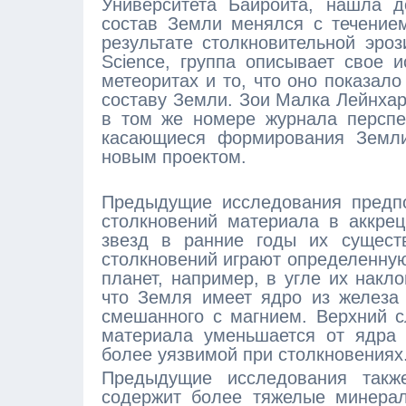
Университета Байройта, нашла д
состав Земли менялся с течение
результате столкновительной эроз
Science, группа описывает свое 
метеоритах и то, что оно показал
составу Земли. Зои Малка Лейнхар
в том же номере журнала перспек
касающиеся формирования Земли
новым проектом.
Предыдущие исследования предпо
столкновений материала в аккрец
звезд в ранние годы их существ
столкновений играют определенну
планет, например, в угле их накл
что Земля имеет ядро из железа 
смешанного с магнием. Верхний с
материала уменьшается от ядра к
более уязвимой при столкновениях
Предыдущие исследования такж
содержит более тяжелые минерал