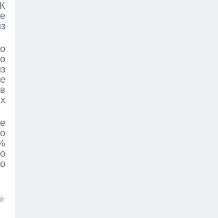
 К
ее
из
о
но
з
ре
в
х
е
то
0%
о
о