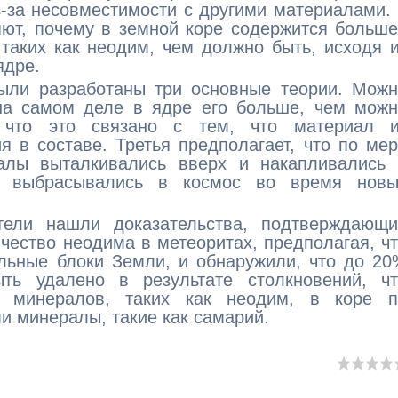
-за несовместимости с другими материалами.
яют, почему в земной коре содержится больш
таких как неодим, чем должно быть, исходя 
ядре.
ыли разработаны три основные теории. Можн
 на самом деле в ядре его больше, чем мож
, что это связано с тем, что материал и
я в составе. Третья предполагает, что по ме
алы выталкивались вверх и накапливались 
х выбрасывались в космос во время новы
тели нашли доказательства, подтверждающи
чество неодима в метеоритах, предполагая, ч
ельные блоки Земли, и обнаружили, что до 2
ь удалено в результате столкновений, чт
х минералов, таких как неодим, в коре п
и минералы, такие как самарий.