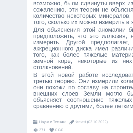
возможно, были сдвинуты вверх из
сожалению, эти теории не объясн
количество некоторых минералов, 
того, сколько их можно измерить в 
Для объяснения этой аномалии б
предположить, что это иллюзия;
измерить. Другой предполагает
аккреционного диска имел различи
того, как более тяжелые матери
земной коре, некоторые из ни
столкновений.
В этой новой работе исследова
третью теорию. Они измерили коли
они похожи по составу на строит
внешних слоев Земли могло быт
объясняет соотношение тяжелы
сравнению с другими, более легким
Наука и Техника
fantast
(02.10.2022)
271
0.0
/
0