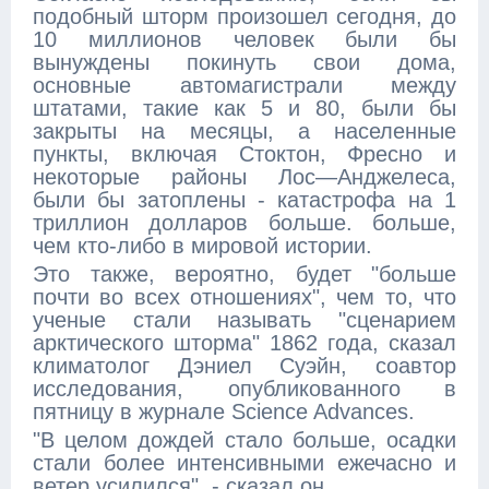
подобный шторм произошел сегодня, до
10 миллионов человек были бы
вынуждены покинуть свои дома,
основные автомагистрали между
штатами, такие как 5 и 80, были бы
закрыты на месяцы, а населенные
пункты, включая Стоктон, Фресно и
некоторые районы Лос—Анджелеса,
были бы затоплены - катастрофа на 1
триллион долларов больше. больше,
чем кто-либо в мировой истории.
Это также, вероятно, будет "больше
почти во всех отношениях", чем то, что
ученые стали называть "сценарием
арктического шторма" 1862 года, сказал
климатолог Дэниел Суэйн, соавтор
исследования, опубликованного в
пятницу в журнале Science Advances.
"В целом дождей стало больше, осадки
стали более интенсивными ежечасно и
ветер усилился", - сказал он.