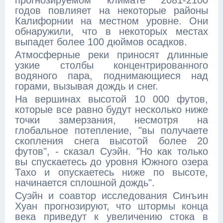
прогнозируемом климате 2081-2100
годов повлияет на некоторые районы
Калифорнии на местном уровне. Они
обнаружили, что в некоторых местах
выпадет более 100 дюймов осадков.
Атмосферные реки приносят длинные
узкие столбы концентрированного
водяного пара, поднимающиеся над
горами, вызывая дождь и снег.
На вершинах высотой 10 000 футов,
которые все равно будут несколько ниже
точки замерзания, несмотря на
глобальное потепление, "вы получаете
скопления снега высотой более 20
футов", - сказал Суэйн. "Но как только
вы спускаетесь до уровня Южного озера
Тахо и опускаетесь ниже по высоте,
начинается сплошной дождь".
Суэйн и соавтор исследования Синъин
Хуан прогнозируют, что штормы конца
века приведут к увеличению стока в