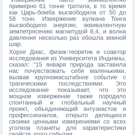
примерно 61 тонне тротила, в то время
как Царь-бомба высвободила от 50 до
58 тонн. Извержение вулкана Тонга
высвободило энергию, эквивалентную
землетрясению магнитудой 8,4, и волна
давления несколько раз обошла земной
шар.
Хорхе Диас, физик-теоретик и соавтор
исследования из Университета Индианы,
сказал: "15 января природа заставила
нас почувствовать себя маленькими,
вызвав крупномасштабное событие с
трагическими последствиями. Это
исследование показывает, что это
мощное извержение также породило
спонтанный и глобальный научный
проект, объединяющий энтузиастов и
профессионалов, открыто делящихся
своими ценными измерениями со всех
уголков планеты для характеристики
свойств этого события.