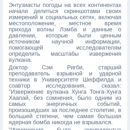
Энтузиасты погоды на всех континентах
начали делиться скриншотами своих
измерений в социальных сетях, включая
местоположение, местное время
прихода волны Лэмба и данные о
давлении, которые были ценным
источником научной информации,
помогающей исследователям
определить масштабы извержения
вулкана.
Доктор Сэм Ригби, старший
преподаватель взрывной и ударной
техники в Университете Шеффилда и
соавтор исследования, сказал:
"Извержение вулкана Хунга Тонга-Хунга
Хаапай, без сомнения, было одним из
самых энергичных событий,
произошедших за последнее столетие, в
большей степени, чем самая большая
ядерная бомба никогда не взрывался.
"Извержение было эквивалентно