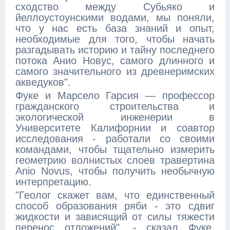
сходство между Субьяко и
йеллоустоунскими водами, мы поняли,
что у нас есть база знаний и опыт,
необходимые для того, чтобы начать
разгадывать историю и тайну последнего
потока Анио Новус, самого длинного и
самого значительного из древнеримских
акведуков".
Фуке и Марсело Гарсия — профессор
гражданского строительства и
экологической инженерии в
Университете Калифорнии и соавтор
исследования - работали со своими
командами, чтобы тщательно измерить
геометрию волнистых слоев травертина
Anio Novus, чтобы получить необычную
интерпретацию.
"Геолог скажет вам, что единственный
способ образования ряби - это сдвиг
жидкости и зависящий от силы тяжести
перенос отложений", - сказал Фуке.