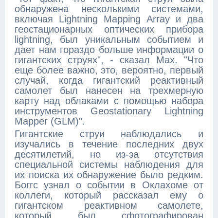
обнаружена несколькими системами,
включая Lightning Mapping Array и два
геостационарных оптических прибора
lightning, был уникальным событием и
дает нам гораздо больше информации о
гигантских струях", - сказал Мах. "Что
еще более важно, это, вероятно, первый
случай, когда гигантский реактивный
самолет был нанесен на трехмерную
карту над облаками с помощью набора
инструментов Geostationary Lightning
Mapper (GLM)".
Гигантские струи наблюдались и
изучались в течение последних двух
десятилетий, но из-за отсутствия
специальной системы наблюдения для
их поиска их обнаружение было редким.
Боггс узнал о событии в Оклахоме от
коллеги, который рассказал ему о
гигантском реактивном самолете,
который был сфотографирован