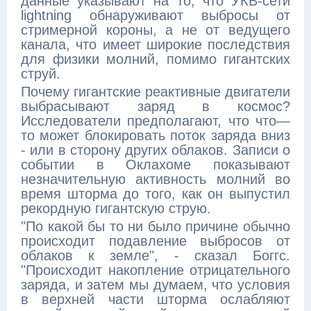
данные указывают на то, что УКВ-сети
lightning обнаруживают выбросы от
стримерной короны, а не от ведущего
канала, что имеет широкие последствия
для физики молний, помимо гигантских
струй.
Почему гигантские реактивные двигатели
выбрасывают заряд в космос?
Исследователи предполагают, что что—
то может блокировать поток заряда вниз
- или в сторону других облаков. Записи о
событии в Оклахоме показывают
незначительную активность молний во
время шторма до того, как он выпустил
рекордную гигантскую струю.
"По какой бы то ни было причине обычно
происходит подавление выбросов от
облаков к земле", - сказал Боггс.
"Происходит накопление отрицательного
заряда, и затем мы думаем, что условия
в верхней части шторма ослабляют