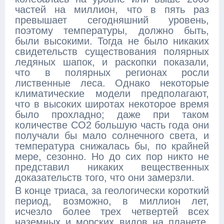
частей на миллион, что в пять раз
превышает сегодняшний уровень,
поэтому температуры, должно быть,
были высокими. Тогда не было никаких
свидетельств существования полярных
ледяных шапок, и раскопки показали,
что в полярных регионах росли
лиственные леса. Однако некоторые
климатические модели предполагают,
что в высоких широтах некоторое время
было прохладно; даже при таком
количестве CO2 большую часть года они
получали бы мало солнечного света, и
температура снижалась бы, по крайней
мере, сезонно. Но до сих пор никто не
представил никаких вещественных
доказательств того, что они замерзли.
В конце триаса, за геологически короткий
период, возможно, в миллион лет,
исчезло более трех четвертей всех
наземных и морских видов на планете,