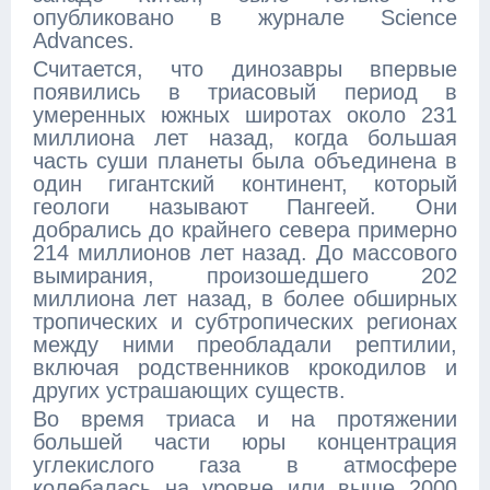
опубликовано в журнале Science
Advances.
Считается, что динозавры впервые
появились в триасовый период в
умеренных южных широтах около 231
миллиона лет назад, когда большая
часть суши планеты была объединена в
один гигантский континент, который
геологи называют Пангеей. Они
добрались до крайнего севера примерно
214 миллионов лет назад. До массового
вымирания, произошедшего 202
миллиона лет назад, в более обширных
тропических и субтропических регионах
между ними преобладали рептилии,
включая родственников крокодилов и
других устрашающих существ.
Во время триаса и на протяжении
большей части юры концентрация
углекислого газа в атмосфере
колебалась на уровне или выше 2000