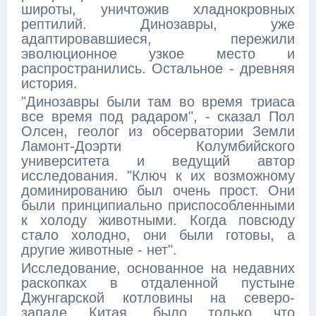
широты, уничтожив хладнокровных
рептилий. Динозавры, уже
адаптировавшиеся, пережили
эволюционное узкое место и
распространились. Остальное - древняя
история.
"Динозавры были там во время триаса
все время под радаром", - сказал Пол
Олсен, геолог из обсерватории Земли
Ламонт-Доэрти Колумбийского
университета и ведущий автор
исследования. "Ключ к их возможному
доминированию был очень прост. Они
были принципиально приспособленными
к холоду животными. Когда повсюду
стало холодно, они были готовы, а
другие животные - нет".
Исследование, основанное на недавних
раскопках в отдаленной пустыне
Джунгарской котловины на северо-
западе Китая, было только что