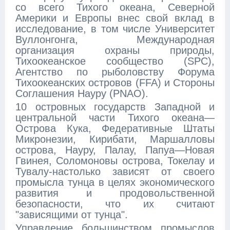
со всего Тихого океана, Северной
Америки и Европы внес свой вклад в
исследование, в том числе Университет
Вуллонгонга, Международная
организация охраны природы,
Тихоокеанское сообщество (SPC),
Агентство по рыболовству Форума
Тихоокеанских островов (FFA) и Стороны
Соглашения Науру (PNAO).
10 островных государств Западной и
центральной части Тихого океана—
Острова Кука, Федеративные Штаты
Микронезии, Кирибати, Маршалловы
острова, Науру, Палау, Папуа—Новая
Гвинея, Соломоновы острова, Токелау и
Тувалу-настолько зависят от своего
промысла тунца в целях экономического
развития и продовольственной
безопасности, что их считают
"зависящими от тунца".
Управление большинством промыслов