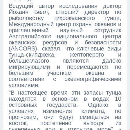
Ведущий автор исследования доктор
Йоханн Белл, старший директор по
рыболовству тихоокеанского тунца,
Международный центр охраны океанов и
приглашенный научный сотрудник
Австралийского национального центра
океанских ресурсов и безопасности
(ANCORS), сказал, что ключевые виды
тунца-скипджека, желтоперого и
большеглазого являются далеко
мигрирующими и перемещаются по
большим участкам океана в
соответствии с океанографическими
условиями.
"В настоящее время эти запасы тунца
находятся в основном в водах 10
островных государств. Однако в
условиях изменения климата, по
прогнозам, они будут смещаться на
восток, постепенно выходя из
суверенных вод в открытое море", -