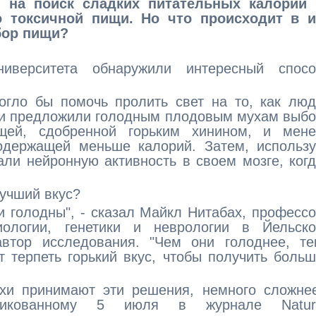
 на поиск сладких питательных калорий 
о токсичной пищи. Но что происходит в и
бор пищи?
ниверситета обнаружили интересный спосо
огло бы помочь пролить свет на то, как лю
ли предложили голодным плодовым мухам выб
щей, сдобренной горьким хинином, и мене
содержащей меньше калорий. Затем, использ
ли нейронную активность в своем мозге, ког
лучший вкус?
ни голодны", - сказал Майкл Нитабах, професс
ологии, генетики и неврологии в Йельско
втор исследования. "Чем они голоднее, те
т терпеть горький вкус, чтобы получить боль
ухи принимают эти решения, немного сложне
бликованному 5 июля в журнале Natur