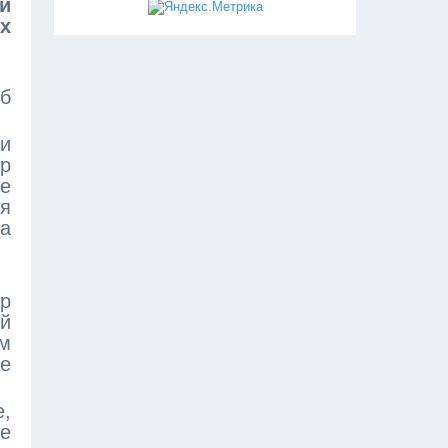
и
х
б
ди
ор
е
уя
да
ор
й
м
ше
е,
e