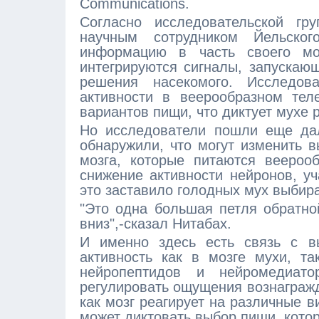
Communications.
Согласно исследовательской гр
научным сотрудником Йельског
информацию в часть своего мо
интегрируются сигналы, запускающ
решения насекомого. Исследов
активности в веерообразном тел
вариантов пищи, что диктует мухе 
Но исследователи пошли еще да
обнаружили, что могут изменить 
мозга, которые питаются веероо
снижение активности нейронов, у
это заставило голодных мух выбир
"Это одна большая петля обратно
вниз",-сказал Нитабах.
И именно здесь есть связь с в
активность как в мозге мухи, та
нейропептидов и нейромедиат
регулировать ощущения вознагражд
как мозг реагирует на различные 
может диктовать выбор пищи, котор