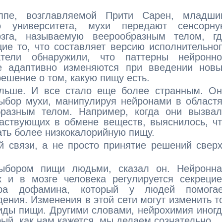
уппе, возглавляемой Прити Сарен, младши
о университета, мухи передают сенсорну
зга, называемую веерообразным телом, гд
ие то, что составляет версию исполнительно
атели обнаружили, что паттерны нейронно
е адаптивно изменяются при введении новы
решение о том, какую пищу есть.
льше. И все стало еще более странным. Он
выбор мухи, манипулируя нейронами в област
бразным телом. Например, когда они вызвал
частвующих в обмене веществ, выяснилось, ч
ать более низкокалорийную пищу.
й связи, а не просто принятие решений свер
ыбором пищи людьми, сказал он. Нейронна
к и в мозге человека регулируется секреци
ора дофамина, который у людей помогае
ения. Изменения в этой сети могут изменить т
виды пищи. Другими словами, нейрохимия иног
ый, как нам кажется, мы делаем сознательно.