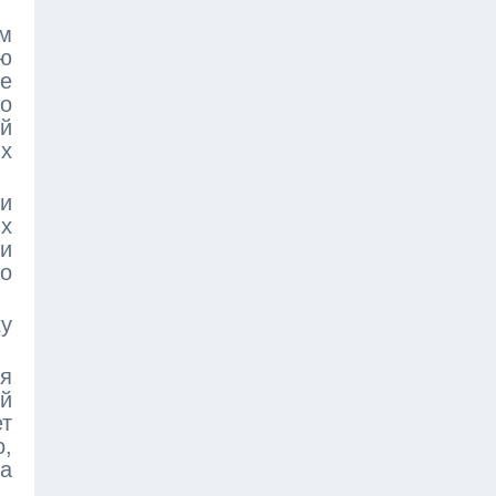
м
ю
е
го
й
х
и
ях
и
то
ху
я
ей
т
о,
да