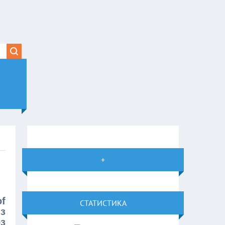
+
f
СТАТИСТИКА
з
з