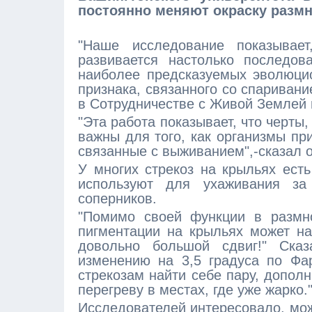
постоянно меняют окраску размн
"Наше исследование показывает
развивается настолько последов
наиболее предсказуемых эволюци
признака, связанного со спаривани
в Сотрудничестве с Живой Землей 
"Эта работа показывает, что черты
важны для того, как организмы пр
связанные с выживанием",-сказал о
У многих стрекоз на крыльях есть
используют для ухаживания за
соперников.
"Помимо своей функции в размно
пигментации на крыльях может на
довольно большой сдвиг!" Ска
изменению на 3,5 градуса по Фар
стрекозам найти себе пару, допол
перегреву в местах, где уже жарко.
Исследователей интересовало, мож