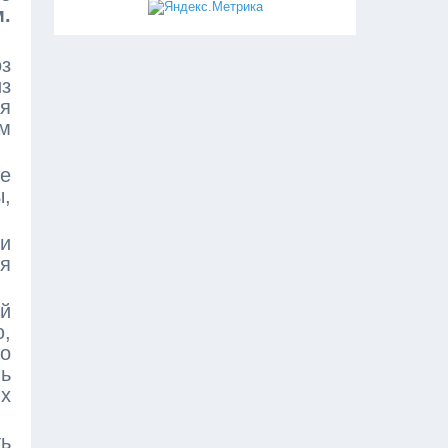
.
з
з
ля
ом
же
ы,
ни
я
й
ю,
о
чь
их
ть