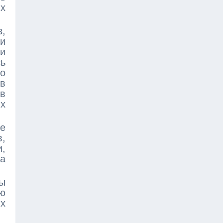
х
,
и
 и
ь
о
ов
ов
ях
е
в,
,
на
ы
ию
ых