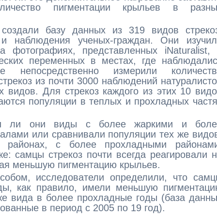
оличество пигментации крыльев в разны
создали базу данных из 319 видов стрекоз
 и наблюдения ученых-граждан. Они изучил
 фотографиях, представленных iNaturalist,
ских переменных в местах, где наблюдалис
же непосредственно измерили количеств
стрекоз из почти 3000 наблюдений натуралист
х видов. Для стрекоз каждого из этих 10 вид
аются популяции в теплых и прохладных част
али ли они виды с более жаркими и боле
алами или сравнивали популяции тех же видо
 районах, с более прохладными районами
е: самцы стрекоз почти всегда реагировали 
вая меньшую пигментацию крыльев.
собом, исследователи определили, что самц
оды, как правило, имели меньшую пигментац
же вида в более прохладные годы (база данн
ванные в период с 2005 по 19 год).