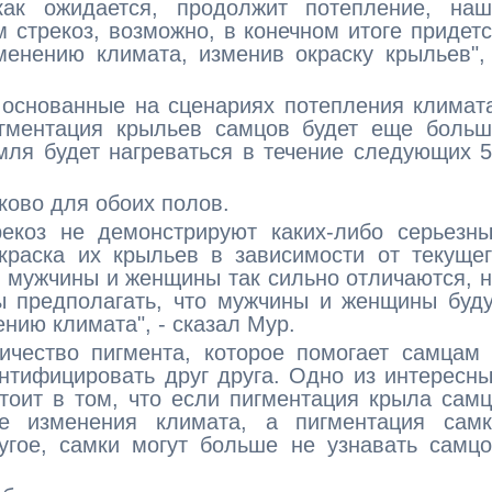
как ожидается, продолжит потепление, наш
м стрекоз, возможно, в конечном итоге придет
менению климата, изменив окраску крыльев",
 основанные на сценариях потепления климат
игментация крыльев самцов будет еще больш
мля будет нагреваться в течение следующих 
ково для обоих полов.
рекоз не демонстрируют каких-либо серьезн
краска их крыльев в зависимости от текуще
 мужчины и женщины так сильно отличаются, 
ы предполагать, что мужчины и женщины буд
нию климата", - сказал Мур.
ичество пигмента, которое помогает самцам
нтифицировать друг друга. Одно из интересн
тоит в том, что если пигментация крыла сам
е изменения климата, а пигментация самк
ругое, самки могут больше не узнавать самц