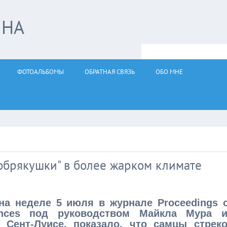
ЙНА
ФОТОАЛЬБОМЫ
ОБРАТНАЯ СВЯЗЬ
ОБО МНЕ
побрякушки" в более жарком климате
на неделе 5 июля в журнале Proceedings o
ences под руководством Майкла Мура и
 Сент-Луисе, показало, что самцы стреко