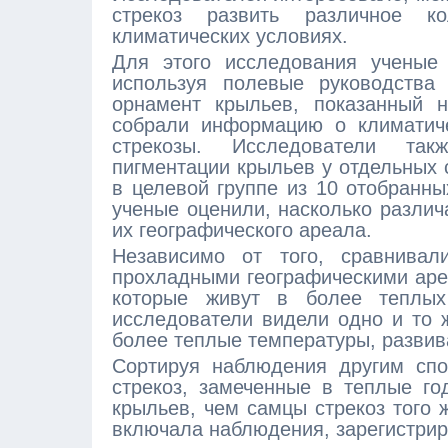
стрекоз развить различное к
климатических условиях.
Для этого исследования ученые 
используя полевые руководства
орнамент крыльев, показанный на
собрали информацию о климатиче
стрекозы. Исследователи так
пигментации крыльев у отдельных 
в целевой группе из 10 отобранны
ученые оценили, насколько различ
их географического ареала.
Независимо от того, сравнив
прохладными географическими аре
которые живут в более теплых
исследователи видели одно и то ж
более теплые температуры, разви
Сортируя наблюдения другим спо
стрекоз, замеченные в теплые г
крыльев, чем самцы стрекоз того 
включала наблюдения, зарегистриро