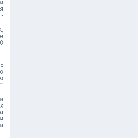
и
ся
 -
а,
е
50
ых
го
но
ут
 и
ых
ца
и
ов