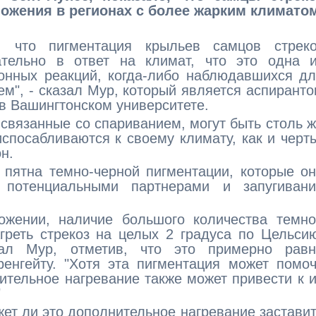
ожения в регионах с более жарким климатом
, что пигментация крыльев самцов стреко
ательно в ответ на климат, что это одна и
онных реакций, когда-либо наблюдавшихся д
ем", - сказал Мур, который является аспирант
в Вашингтонском университете.
, связанные со спариванием, могут быть столь 
испосабливаются к своему климату, как и черт
н.
 пятна темно-черной пигментации, которые о
 потенциальными партнерами и запугивани
жении, наличие большого количества темно
греть стрекоз на целых 2 градуса по Цельси
зал Мур, отметив, что это примерно равн
енгейту. "Хотя эта пигментация может помо
нительное нагревание также может привести к 
"
ет ли это дополнительное нагревание застави