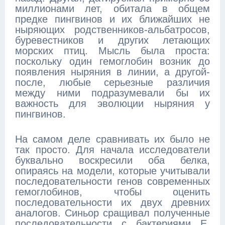
миллионами лет, обитала в общем
предке пингвинов и их ближайших не
ныряющих родственников-альбатросов,
буревестников и других летающих
морских птиц. Мысль была проста:
поскольку один гемоглобин возник до
появления ныряния в линии, а другой-
после, любые серьезные различия
между ними подразумевали бы их
важность для эволюции ныряния у
пингвинов.
На самом деле сравнивать их было не
так просто. Для начала исследователи
буквально воскресили оба белка,
опираясь на модели, которые учитывали
последовательности генов современных
гемоглобинов, чтобы оценить
последовательности их двух древних
аналогов. Синьор сращивал полученные
последовательности с бактериями E.