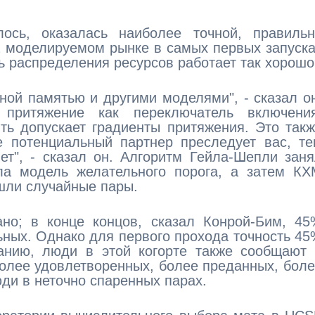
ось, оказалась наиболее точной, правильн
а моделируемом рынке в самых первых запуск
 распределения ресурсов работает так хорошо
ной памятью и другими моделями", - сказал о
 притяжение как переключатель включения
ть допускает градиенты притяжения. Это так
е потенциальный партнер преследует вас, т
ет", - сказал он. Алгоритм Гейла-Шепли зан
ла модель желательного порога, а затем КХ
шли случайные пары.
о; в конце концов, сказал Конрой-Бим, 45
ных. Однако для первого прохода точность 4
ванию, люди в этой когорте также сообщают
олее удовлетворенных, более преданных, бол
ди в неточно спаренных парах.