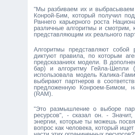
"Мы разбиваем их и выбрасываем в
Конрой-Бим, который получил по
Раннего карьерного роста Национ
различные алгоритмы и смотрим, к
представляющим их реального парт
Алгоритмы представляют собой 
диктуют правила, по которым аге
предсказаниях модели. В дополне
бар) и алгоритму Гейла-Шепли (
использовала модель Калика-Гами
выбирают партнеров в соответств
предложенную Конроем-Бимом, н
(RAM).
"Это размышление о выборе парт
ресурсов", - сказал он. - Значит
энергии, которые ты можешь посв
вопрос как человека, который ищет
части этих ограниченных ресурсов?