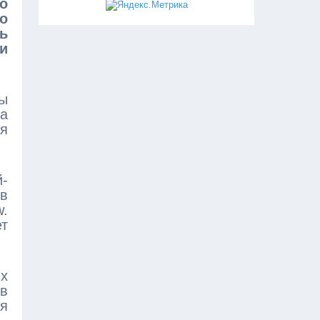
то
о
ь
и
ы
а
я
й-
 в
w.
ет
ых
в
ся