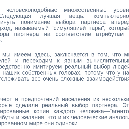
человекоподобные множественные уровн
Следующая лучшая вещь: компьютерно
винуть понимание выбора партнера вперед
ход, называемый "симуляцией пары", которы
ора партнера на соответствие атрибутам 
.
е мы имеем здесь, заключается в том, что 
елей и переходим к явным вычислительны
средственно имитируем реальный выбор люде
 наших собственных головах, потому что у н
тслеживать все очень сложные взаимодействи
черт и предпочтений населения из нескольк
орые сделали реальный выбор партнера. Эт
рованные копии каждого человека—"агенто
ибуты и желания, что и их человеческие аналог
лированном мире они одиноки.