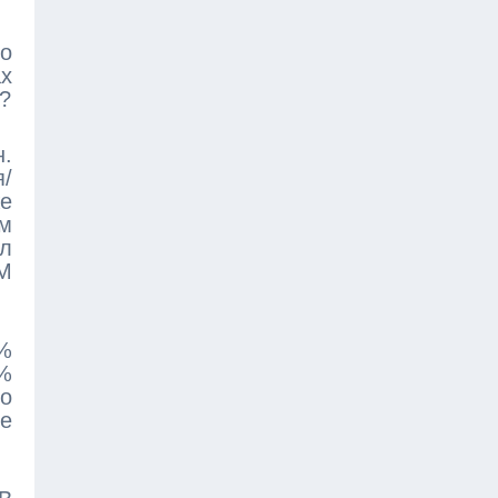
о
ах
?
н.
/
же
ем
ял
М
%
5%
 о
ее