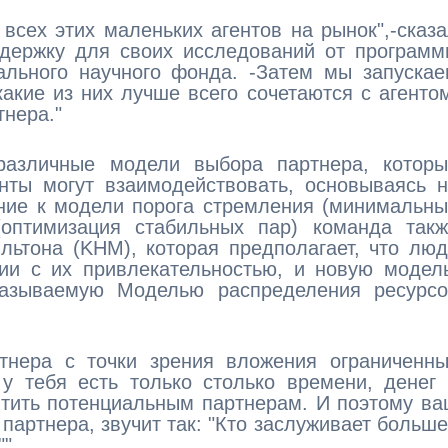
сех этих маленьких агентов на рынок",-сказ
ддержку для своих исследований от програм
ального научного фонда. -Затем мы запуска
акие из них лучше всего сочетаются с агенто
нера."
различные модели выбора партнера, которы
нты могут взаимодействовать, основываясь 
ние к модели порога стремления (минимальн
оптимизация стабильных пар) команда такж
льтона (KHM), которая предполагает, что лю
ии с их привлекательностью, и новую модел
азываемую Моделью распределения ресурсо
нера с точки зрения вложения ограниченны
, у тебя есть только столько времени, денег
ятить потенциальным партнерам. И поэтому в
 партнера, звучит так: "Кто заслуживает больш
""