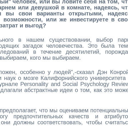
ый" человек, или вы ловите себя на том, ч
рнем или девушкой в комнате, надеясь, чт
и вы свои варианты открытыми, надеяс
 возможности, или же инвестируете в сво
затрат и выгод?
льного в нашем существовании, выбор пар
одящих загадок человечества. Это была тем
следований в течение десятилетий, порожда
 выбираем, кого мы выбираем.
ложен, особенно у людей",-сказал Дэн Конро
 наук о мозге Калифорнийского университета
рнале Personality and Social Psychology Revie
длагали абстрактные идеи о том, как это мож
предполагает, что мы оцениваем потенциальн
огу предпочтительных качеств и атрибуто
они должны соответствовать, чтобы считать