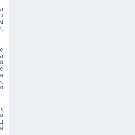
ал
мы
ем
м,
е
на
ый
е
ди
ь,
в
х
 и
аш
ей