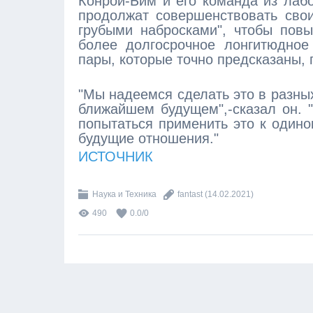
Конрой-Бим и его команда из лаб
продолжат совершенствовать свои
грубыми набросками", чтобы повы
более долгосрочное лонгитюдное
пары, которые точно предсказаны,
"Мы надеемся сделать это в разны
ближайшем будущем",-сказал он. 
попытаться применить это к одино
будущие отношения."
ИСТОЧНИК
Наука и Техника
fantast
(14.02.2021)
490
0.0
/
0