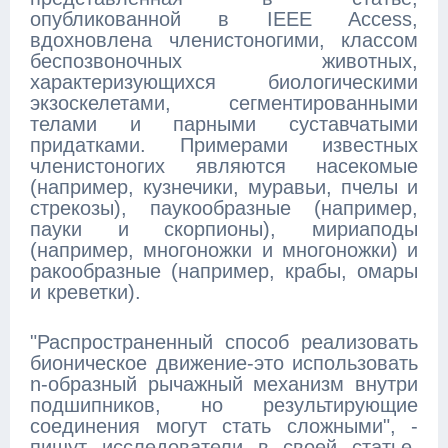
опубликованной в IEEE Access,
вдохновлена членистоногими, классом
беспозвоночных животных,
характеризующихся биологическими
экзоскелетами, сегментированными
телами и парными суставчатыми
придатками. Примерами известных
членистоногих являются насекомые
(например, кузнечики, муравьи, пчелы и
стрекозы), паукообразные (например,
пауки и скорпионы), мириаподы
(например, многоножки и многоножки) и
ракообразные (например, крабы, омары
и креветки).
"Распространенный способ реализовать
бионическое движение-это использовать
n-образный рычажный механизм внутри
подшипников, но результирующие
соединения могут стать сложными", -
пишут исследователи в своей статье.