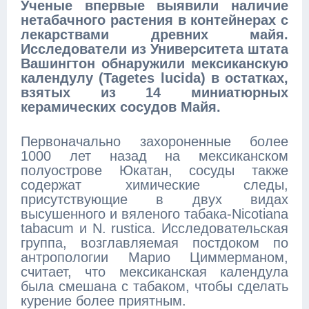
Ученые впервые выявили наличие
нетабачного растения в контейнерах с
лекарствами древних майя.
Исследователи из Университета штата
Вашингтон обнаружили мексиканскую
календулу (Tagetes lucida) в остатках,
взятых из 14 миниатюрных
керамических сосудов Майя.
Первоначально захороненные более
1000 лет назад на мексиканском
полуострове Юкатан, сосуды также
содержат химические следы,
присутствующие в двух видах
высушенного и вяленого табака-Nicotiana
tabacum и N. rustica. Исследовательская
группа, возглавляемая постдоком по
антропологии Марио Циммерманом,
считает, что мексиканская календула
была смешана с табаком, чтобы сделать
курение более приятным.