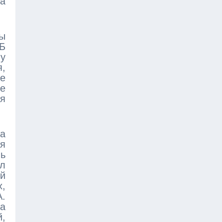
а
ны
ЭБ
му
,
е
ые
ля
а
я
ль
л
ый
х,
А.
ва
,