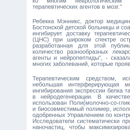
ко многим неврологическим р
терапевтических агентов в мозг."
Ребекка Мэнникс, доктор медици
Бостонской детской больницы и со
ингибирует доставку терапевтич
(ЦНС) при широком спектре остр
разработанная для этой публик
количество разнообразных лекар
агенты и нейропептиды", - сказа
многих заболеваний, которые проя
Терапевтическим средством, и
небольшая интерферирующая мо
ингибирования экспрессии белка та
в нейродегенерации. В качеств
использован Поли(молочно-со-гли
и биосовместимый полимер, испол
одобренных Управлением по контр
Исследователи систематически пр
наночастиц, чтобы максимизиров