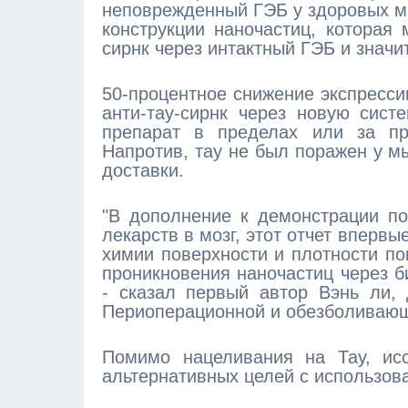
неповрежденный ГЭБ у здоровых м
конструкции наночастиц, которая
сирнк через интактный ГЭБ и знач
50-процентное снижение экспресс
анти-тау-сирнк через новую сист
препарат в пределах или за пр
Напротив, тау не был поражен у м
доставки.
"В дополнение к демонстрации п
лекарств в мозг, этот отчет вперв
химии поверхности и плотности по
проникновения наночастиц через б
- сказал первый автор Вэнь ли, 
Периоперационной и обезболиваю
Помимо нацеливания на Тау, исс
альтернативных целей с использов