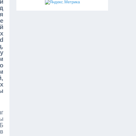
и
д
я
е
й
х
d
ц,
у
м
о
м
,
х
ы
г
мы
Б
ов