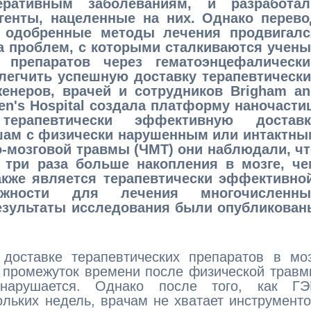
еративным заболеваниям, и разработал
генты, нацеленные на них. Однако перево
и одобренные методы лечения продвигалс
за проблем, с которыми сталкиваются учены
х препаратов через гематоэнцефалически
блегчить успешную доставку терапевтически
женеров, врачей и сотрудников Brigham an
ren's Hospital создала платформу наночасти
терапевтически эффективную доставк
шам с физически нарушенным или интактны
-мозговой травмы (ЧМТ) они наблюдали, чт
 три раза больше накопления в мозге, че
кже является терапевтически эффективной
жности для лечения многочисленны
Результаты исследования были опубликован
доставке терапевтических препаратов в моз
 промежуток времени после физической трав
нарушается. Однако после того, как ГЭ
ольких недель, врачам не хватает инструмент