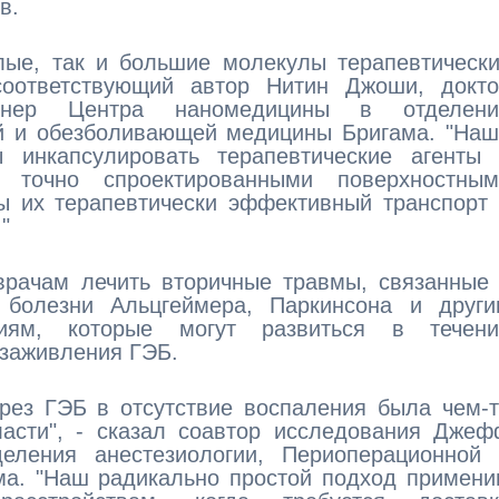
в.
лые, так и большие молекулы терапевтическ
соответствующий автор Нитин Джоши, докто
енер Центра наномедицины в отделени
ой и обезболивающей медицины Бригама. "На
 инкапсулировать терапевтические агенты 
 точно спроектированными поверхностным
ы их терапевтически эффективный транспорт
"
врачам лечить вторичные травмы, связанные
 болезни Альцгеймера, Паркинсона и други
ниям, которые могут развиться в течени
 заживления ГЭБ.
ерез ГЭБ в отсутствие воспаления была чем-
ласти", - сказал соавтор исследования Дже
еления анестезиологии, Периоперационной 
а. "Наш радикально простой подход примени