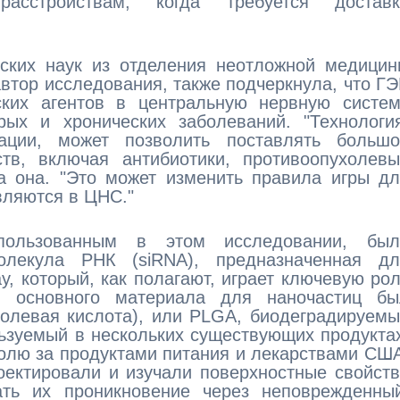
асстройствам, когда требуется доставк
нских наук из отделения неотложной медици
автор исследования, также подчеркнула, что Г
еских агентов в центральную нервную систе
ых и хронических заболеваний. "Технология
ации, может позволить поставлять большо
ств, включая антибиотики, противоопухолев
ла она. "Это может изменить правила игры д
вляются в ЦНС."
спользованным в этом исследовании, был
лекула РНК (siRNA), предназначенная дл
у, который, как полагают, играет ключевую ро
е основного материала для наночастиц бы
колевая кислота), или PLGA, биодеградируем
ьзуемый в нескольких существующих продукта
олю за продуктами питания и лекарствами СШ
оектировали и изучали поверхностные свойст
ать их проникновение через неповрежденный