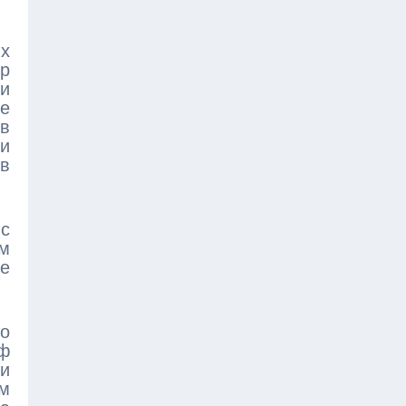
их
р
и
ше
в
и
 в
 с
м
е
то
фф
и
м