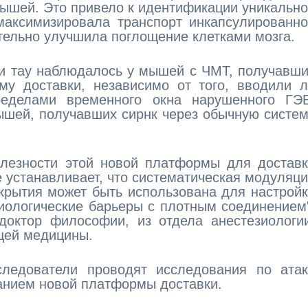
ышей. Это привело к идентификации уникальн
 максимизировала транспорт инкапсулированн
ительно улучшила поглощение клетками мозга.
ии тау наблюдалось у мышей с ЧМТ, получавш
ему доставки, независимо от того, вводили 
еделами временного окна нарушенного ГЭБ
ышей, получавших сирнк через обычную систе
олезности этой новой платформы для достав
ые устанавливает, что систематическая модуляц
крытия может быть использована для настрой
иологические барьеры с плотным соединением
доктор философии, из отдела анестезиологи
щей медицины.
ледователи проводят исследования по атак
анием новой платформы доставки.