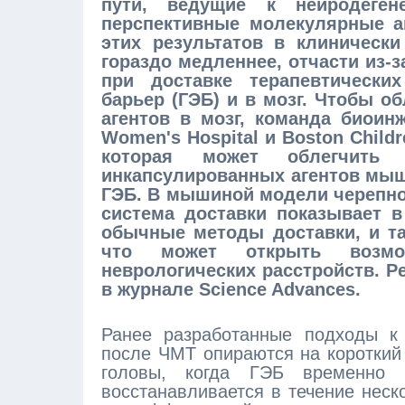
пути, ведущие к нейродеген
перспективные молекулярные а
этих результатов в клиническ
гораздо медленнее, отчасти из-
при доставке терапевтически
барьер (ГЭБ) и в мозг. Чтобы о
агентов в мозг, команда биоин
Women's Hospital и Boston Child
которая может облегчить 
инкапсулированных агентов мы
ГЭБ. В мышиной модели черепно
система доставки показывает в
обычные методы доставки, и та
что может открыть возмо
неврологических расстройств. 
в журнале Science Advances.
Ранее разработанные подходы к 
после ЧМТ опираются на короткий
головы, когда ГЭБ временно 
восстанавливается в течение неск