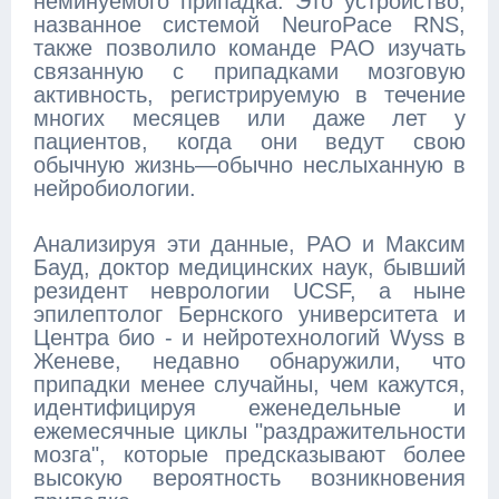
неминуемого припадка. Это устройство,
названное системой NeuroPace RNS,
также позволило команде РАО изучать
связанную с припадками мозговую
активность, регистрируемую в течение
многих месяцев или даже лет у
пациентов, когда они ведут свою
обычную жизнь—обычно неслыханную в
нейробиологии.
Анализируя эти данные, РАО и Максим
Бауд, доктор медицинских наук, бывший
резидент неврологии UCSF, а ныне
эпилептолог Бернского университета и
Центра био - и нейротехнологий Wyss в
Женеве, недавно обнаружили, что
припадки менее случайны, чем кажутся,
идентифицируя еженедельные и
ежемесячные циклы "раздражительности
мозга", которые предсказывают более
высокую вероятность возникновения