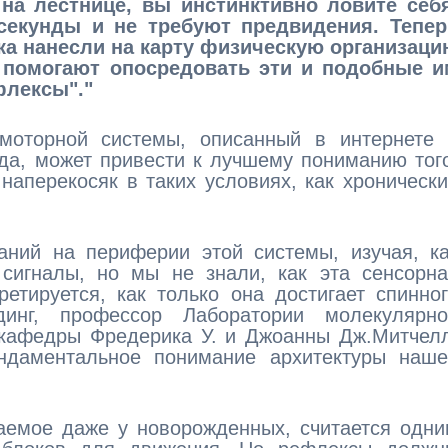
на лестнице, вы инстинктивно ловите себя
екунды и не требуют предвидения. Тепер
ка нанесли на карту физическую организаци
е помогают опосредовать эти и подобные и
флексы"."
моторной системы, описанный в интернете 
да, может привести к лучшему пониманию тог
 наперекосяк в таких условиях, как хроническ
аний на периферии этой системы, изучая, к
сигналы, но мы не знали, как эта сенсорна
етируется, как только она достигает спинно
динг, профессор Лаборатории молекулярно
 кафедры Фредерика У. и Джоанны Дж.Митчел
ндаментальное понимание архитектуры наше
аемое даже у новорожденных, считается одн