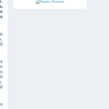
.
ь
ю
м
в
о,
ий
ак
я
го
й
л.
й
им