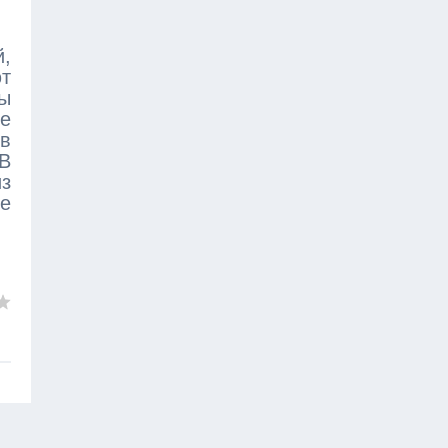
,
т
ны
ее
в
В
з
ые