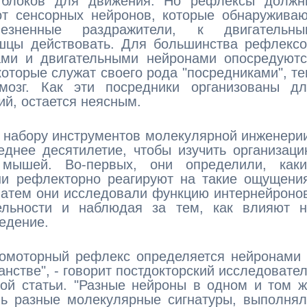
 блоков для движения. Но рефлексы должн
т сенсорных нейронов, которые обнаруживаю
езненные раздражители, к двигательны
шцы действовать. Для большинства рефлексо
ми и двигательными нейронами опосредуютс
которые служат своего рода "посредниками", т
озг. Как эти посредники организованы дл
й, остается неясным.
 к набору инструментов молекулярной инженери
еднее десятилетие, чтобы изучить организац
мышей. Во-первых, они определили, каки
ши рефлекторно реагируют на такие ощущени
 Затем они исследовали функцию интернейроно
льности и наблюдая за тем, как влияют н
едение.
сомоторный рефлекс определяется нейронами
нстве", - говорит постдокторский исследовате
вой статьи. "Разные нейроны в одном и том 
нь разные молекулярные сигнатуры, выполня