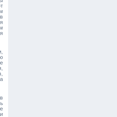
ы
т
м
в
я
ем
я
и,
ию
е
я,
в,
а
 в
ль
же
ли