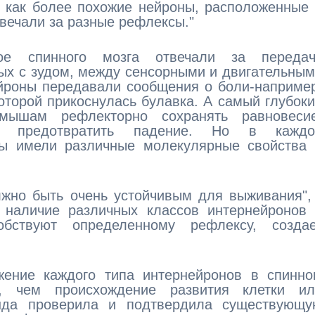
я как более похожие нейроны, расположенные
твечали за разные рефлексы."
е спинного мозга отвечали за передач
ых с зудом, между сенсорными и двигательны
ейроны передавали сообщения о боли-наприме
которой прикоснулась булавка. А самый глубок
мышам рефлекторно сохранять равновесие
ы предотвратить падение. Но в каждо
ны имели различные молекулярные свойства 
жно быть очень устойчивым для выживания",
, наличие различных классов интернейронов
обствуют определенному рефлексу, создае
жение каждого типа интернейронов в спинно
, чем происхождение развития клетки ил
анда проверила и подтвердила существующу