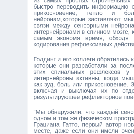
из самых простых строительных
быстро переводить информацию о
прикосновение, тепло и бол
нейронам,которые заставляют мы
связи между сенсорными нейрона
интернейронами в спинном мозге, 
самым экономя время, обходя м
кодирования рефлексивных действи
Голдинг и его коллеги обратились
которые они разработали за посл
этих спинальных рефлексов у 
интернейроны активны, когда мы
как зуд, боль или прикосновение.
включая и выключая их по отде
результирующее рефлекторное пов
"Мы обнаружили, что каждый сен
одном и том же физическом простра
Грациана Гатто, первый автор но
месте, даже если они имели оче