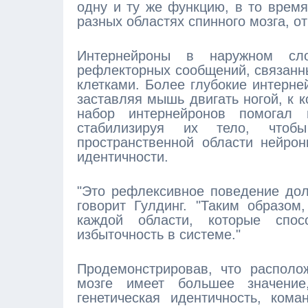
одну и ту же функцию, в то врем
разных областях спинного мозга, о
Интернейроны в наружном сло
рефлекторных сообщений, связанн
клетками. Более глубокие интерн
заставляя мышь двигать ногой, к 
набор интернейронов помогал 
стабилизируя их тело, чтоб
пространственной области нейро
идентичности.
"Это рефлексивное поведение дол
говорит Гулдинг. "Таким образом
каждой области, которые спос
избыточность в системе."
Продемонстрировав, что располо
мозге имеет большее значение
генетическая идентичность, ком