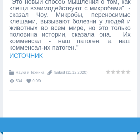
"Это новый способ мышления о том, как
клещи взаимодействуют с микробами", -
сказал Чоу. Микробы, переносимые
клещами, вызывают болезни у людей и
животных во всем мире, но это только
половина истории, сказала она. - Их
комменсал - наш патоген, а наш
комменсал-их патоген."
ИСТОЧНИК
Наука и Техника
fantast
(11.12.2020)
534
0.0
/
0
+