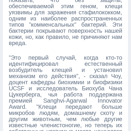
показать, что без защиты,
обеспечиваемой этим геном, клещи
уязвимы для заражения стафилококком,
одним из наиболее распространенных
типов "комменсальных" бактерий. Эти
бактерии покрывают поверхность нашей
кожи, но, как правило, не причиняют нам
вреда.
"Это первый случай, когда кто-то
идентифицировал естественный
возбудитель клещей и установил
механизм его действия", - сказал Чоу,
доцент кафедры биохимии и биофизики
UCSF и исследователь Биохуба Чана
Цукерберга, чья работа поддержана
премией Sanghvi-Agarwal Innovator
Award. "Клещи передают больше
микробов людям, домашнему скоту и
другим животным, чем любые другие
известные членистоногие, но теперь их