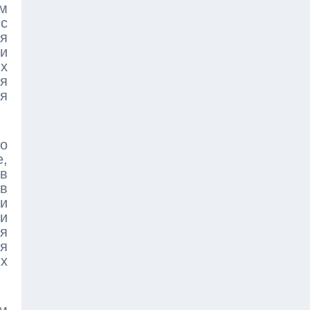
м
 с
я
ми
их
ия
я
о
е,
в
 в
и
ти
ся
я
х