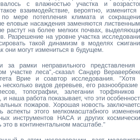
ивалось с влажностью участка и возрасто
такое взаимодействие, вероятно, изменится
 по мере потепления климата и сокращени
ые еловые насаждения заменяются лиственны
ые растут на более мелких почвах, выделяющ
в. Разрешение на уровне участка исследован
сировать такой динамизм в моделях сжигани
ак они могут измениться в будущем.
и за рамки неправильного представления 
м участке леса",-сказал Сандер Веравербек
тета Врие и соавтор исследования. "Хотя 
 несколько видов деревьев, его разнообразие
лесов, топографии, залегании торфяников 
 и наша работа показывает, что эти особеннос
еальных пожаров. Хорошая новость заключает
ь аспекты этого мелкомасштабного изменени
ых инструментов НАСА и других космически
ь это в континентальном масштабе."