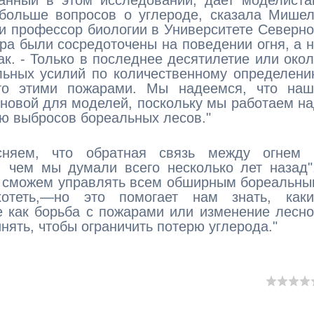
ванный в этом исследовании, дает моделист
 больше вопросов о углероде, сказала Мише
и профессор биологии в Университете Северн
а были сосредоточены на поведении огня, а 
ак. - Только в последнее десятилетие или око
льных усилий по количественному определен
ого этими пожарами. Мы надеемся, что наш
новой для моделей, поскольку мы работаем н
ию выбросов бореальных лесов."
сняем, что обратная связь между огнем 
, чем мы думали всего несколько лет назад"
не сможем управлять всем обширным бореальн
теть,—но это помогает нам знать, каки
е как борьба с пожарами или изменение лесн
ять, чтобы ограничить потерю углерода."