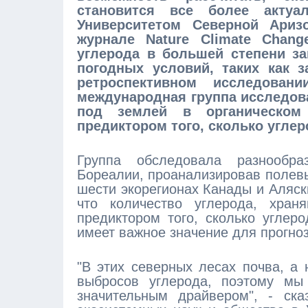
становится все более актуал
Университетом Северной Ариз
журнале Nature Climate Chang
углерода в большей степени за
погодных условий, таких как 
ретроспективном исследован
международная группа исследова
под землей в органическо
предиктором того, сколько угле
Группа обследовала разнообр
Бореалии, проанализировав полевы
шести экорегионах Канады и Аляск
что количество углерода, хра
предиктором того, сколько углеро
имеет важное значение для прогно
"В этих северных лесах почва, а 
выбросов углерода, поэтому мы 
значительным драйвером", - ск