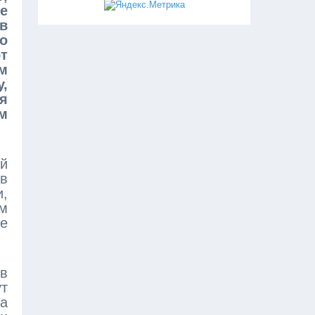
е
в
о
т
м
,
я
м
й
 в
и,
м
же
ов
т
а