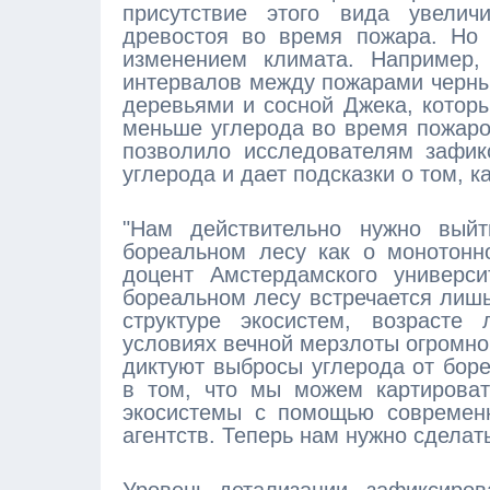
присутствие этого вида увелич
древостоя во время пожара. Но 
изменением климата. Например,
интервалов между пожарами черн
деревьями и сосной Джека, котор
меньше углерода во время пожаро
позволило исследователям зафик
углерода и дает подсказки о том, к
"Нам действительно нужно выйт
бореальном лесу как о монотонно
доцент Амстердамского универси
бореальном лесу встречается лишь
структуре экосистем, возрасте 
условиях вечной мерзлоты огромно,
диктуют выбросы углерода от бор
в том, что мы можем картироват
экосистемы с помощью современн
агентств. Теперь нам нужно сделат