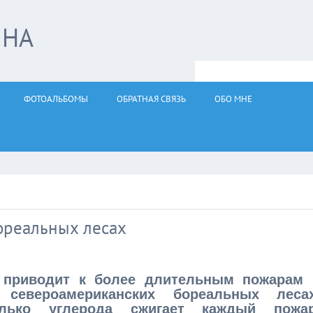
ЙНА
ФОТОАЛЬБОМЫ
ОБРАТНАЯ СВЯЗЬ
ОБО МНЕ
бореальных лесах
а приводит к более длительным пожарам 
евероамериканских бореальных лесах
олько углерода сжигает каждый пожар