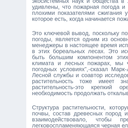
экосистемных наук и общества в
удивлены, что пожарная погода и 
плохими показателями сжигания у
которое есть, когда начинается пож
Это ключевой вывод, поскольку п
погоды, является одним из основ
менеджеры в настоящее время исп
в этих бореальных лесах. Это ис
быть большим компонентом эти
климата и лесных пожарах, мы ч
погодных условиях",-сказал Марк
Лесной службы и соавтор исследов
растительность тоже имеет зн
растительность-это крепкий о
необходимость продолжать откалыв
Структура растительности, кото
почвы, состав древесных пород и
взаимодействовало, чтобы пр
легковоспламеняющаяся черная ель