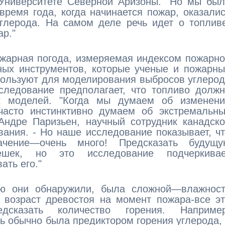
 Университете Северной Аризоны. "Но мы бы
время года, когда начинается пожар, оказали
глерода. На самом деле речь идет о топлив
ар."
ожарная погода, измеряемая индексом пожарн
ных инструментов, которые ученые и пожарн
ользуют для моделирования выбросов углеро
следование предполагает, что топливо долж
х моделей. "Когда мы думаем об изменени
асто инстинктивно думаем об экстремальны
-Андре Паризьен, научный сотрудник канадск
ания. - Но наше исследование показывает, ч
ачение—очень много! Предсказать будущу
решек, но это исследование подчеркивае
ать его."
рую они обнаружили, была сложной—влажност
 возраст древостоя на момент пожара-все э
едсказать количество горения. Например
 обычно была предиктором горения углерода,