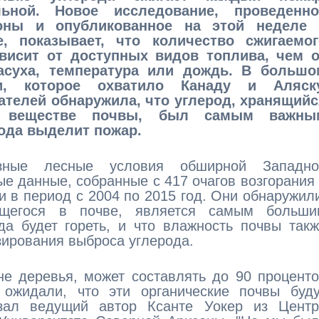
ьной. Новое исследование, проведенно
оны и опубликованное на этой неделе 
e, показывает, что количество сжигаемог
висит от доступных видов топлива, чем о
засуха, температура или дождь. В большо
ии, которое охватило Канаду и Аляску
телей обнаружила, что углерод, хранящийс
м веществе почвы, был самым важны
рода выделит пожар.
азные лесные условия обширной Западно
е данные, собранные с 417 очагов возгорания
и в период с 2004 по 2015 год. Они обнаружил
нящегося в почве, является самым больши
да будет гореть, и что влажность почвы так
зирования выброса углерода.
не деревья, может составлять до 90 процент
ожидали, что эти органические почвы буду
азал ведущий автор Ксанте Уокер из Центр