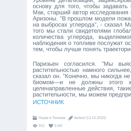
Уровень детализации, зафиксиро
основу для того, чтобы задавать
Мак, старший автор исследования 
Аризоны. "В прошлом модели пожар
на выбросах углерода", - сказал М
того мы стали свидетелями глоба
количества углерода, выделяем
наблюдения о топливе послужат ос
тем, чтобы лучше понять траектор
Паризьен согласился. "Мы выя
растительностью намного сильнее
сказал он. "Конечно, мы никогда 
биомом—и не должны этого хо
целенаправленные действия, таки
растительности, мы можем предприн
ИСТОЧНИК
Наука и Техника
fantast
(13.10.2020)
552
0.0
/
0