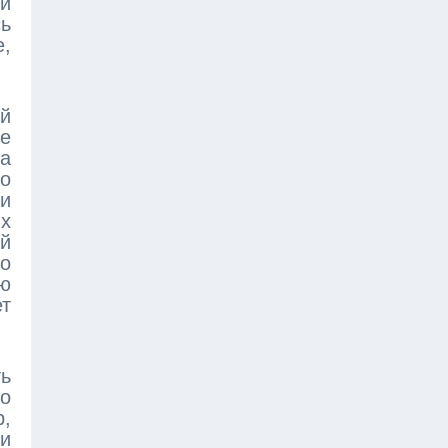
ли
сь
е,
ой
ые
да
но
и
х
ой
то
ю
т
ь
то
,
 и