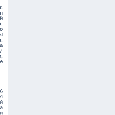
,
н
й
.
о
ны
.
а
у.
,
е
6
ая
й
 а
ми