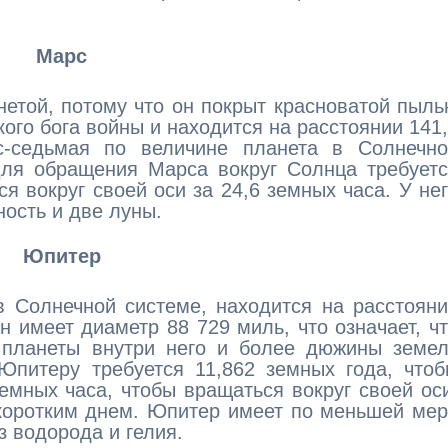
Марс
етой, потому что он покрыт красноватой пыл
кого бога войны и находится на расстоянии 141
-седьмая по величине планета в Солнечно
Для обращения Марса вокруг Солнца требует
ся вокруг своей оси за 24,6 земных часа. У не
ность и две луны.
Юпитер
 Солнечной системе, находится на расстоян
н имеет диаметр 88 729 миль, что означает, ч
 планеты внутри него и более дюжины земел
 Юпитеру требуется 11,862 земных года, что
земных часа, чтобы вращаться вокруг своей ос
 коротким днем. Юпитер имеет по меньшей ме
з водорода и гелия.