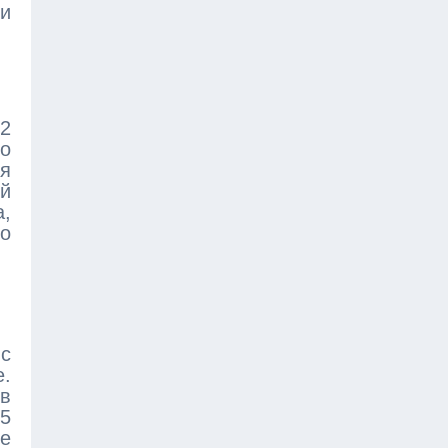
 и
,2
о
ия
ей
а,
со
с
.
ов
65
ее