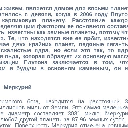
ы живем, является домом для восьми планет
тилось с девяти, когда в 2006 году Плуто
карликовую планету. Расстояние каждо
ределяющим фактором ее основного состава
ты известны как земные планеты, потому чт
я. Те, что находятся вне ее орбит, извест
чае двух крайних планет, ледяные гиганты
скалистые ядра, но если это так, то ядр
и льда, которая образует их основную масс
кации Плутона заключается в том, что
ном и будучи в основном каменным, он н
Меркурий
имского бога, находится на расстоянии 3
иллионов миль от Земли. Это самая маленьк
ее диаметр составляет 3031 милю. Меркури
любой другой планеты за 87,96 земных суток,
суток. Поверхность Меркурия отмечена ровны