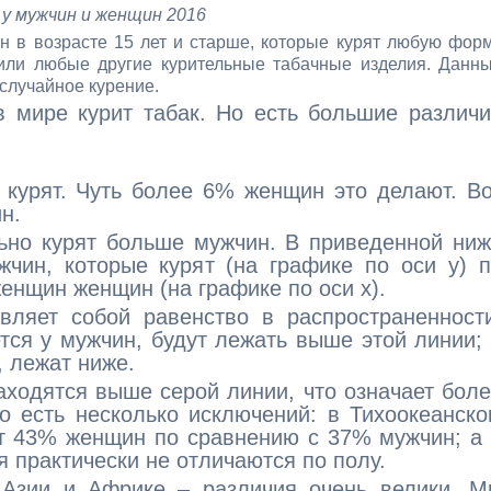
 у мужчин и женщин 2016
 в возрасте 15 лет и старше, которые курят любую фор
и или любые другие курительные табачные изделия. Данн
случайное курение.
 мире курит табак. Но есть большие различ
 курят. Чуть более 6% женщин это делают. В
н.
льно курят больше мужчин. В приведенной ни
чин, которые курят (на графике по оси y) 
енщин женщин (на графике по оси x).
вляет собой равенство в распространенност
ется у мужчин, будут лежать выше этой линии;
, лежат ниже.
аходятся выше серой линии, что означает бол
 есть несколько исключений: в Тихоокеанск
ят 43% женщин по сравнению с 37% мужчин; а
 практически не отличаются по полу.
 Азии и Африке – различия очень велики. М