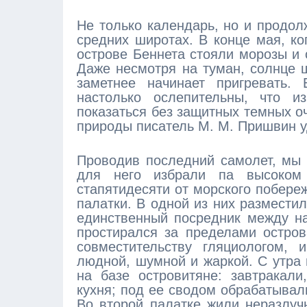
Не только календарь, но и продол
средних широтах. В конце мая, ко
острове Беннета стояли морозы и 
Даже несмотря на туман, солнце 
заметнее начинает пригревать. 
настолько ослепительны, что и
показаться без защитных темных о
природы писатель М. М. Пришвин у
Проводив последний самолет, мы 
для него избрали па высоком
стапятидесяти от морского побере
палатки. В одной из них размести
единственный посредник между н
простирался за пределами остро
совместительству гляциологом, 
людной, шумной и жаркой. С утра 
на базе островитяне: завтракал
кухня; под ее сводом обрабатыва
Во второй палатке жили неразлучн