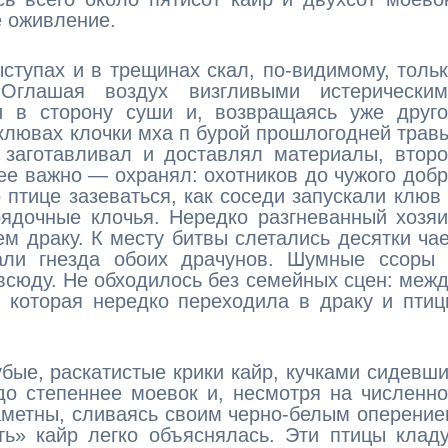
е оживление.
ыступах и в трещинах скал, по-видимому, толь
 Оглашая воздух визгливыми истерическим
и в сторону суши и, возвращаясь уже друго
в клювах клочки мха п бурой прошлогодней трав
 заготавливал и доставлял материалы, втор
ее важно — охранял: охотников до чужого доб
 птице зазеваться, как соседи запускали клюв
рядочные клочья. Нередко разгневанный хозя
ем драку. К месту битвы слетались десятки ча
вали гнезда обоих драчунов. Шумные ссоры 
овсюду. Не обходилось без семейных сцен: меж
, которая нередко переходила в драку и пти
убые, раскатистые крики кайр, кучками сидевш
до степеннее моевок и, несмотря на численн
аметны, сливаясь своим черно-белым оперени
ть» кайр легко объяснялась. Эти птицы клад