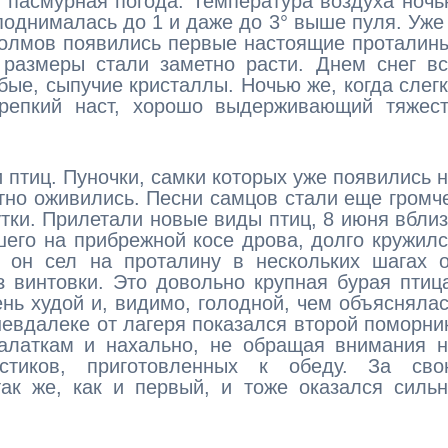
е пасмурная погода. Температура воздуха ноч
поднималась до 1 и даже до 3° выше пуля. Уже
холмов появились первые настоящие проталин
размеры стали заметно расти. Днем снег вс
бые, сыпучие кристаллы. Ночью же, когда слег
репкий наст, хорошо выдерживающий тяжест
 птиц. Пуночки, самки которых уже появились 
тно оживились. Песни самцов стали еще громч
утки. Прилетали новые виды птиц, 8 июня вбли
его на прибрежной косе дрова, долго кружил
, он сел на проталину в нескольких шагах 
 винтовки. Это довольно крупная бурая птиц
ень худой и, видимо, голодной, чем объясняла
невдалеке от лагеря показался второй поморни
алаткам и нахально, не обращая внимания н
стиков, приготовленных к обеду. За сво
ак же, как и первый, и тоже оказался силь