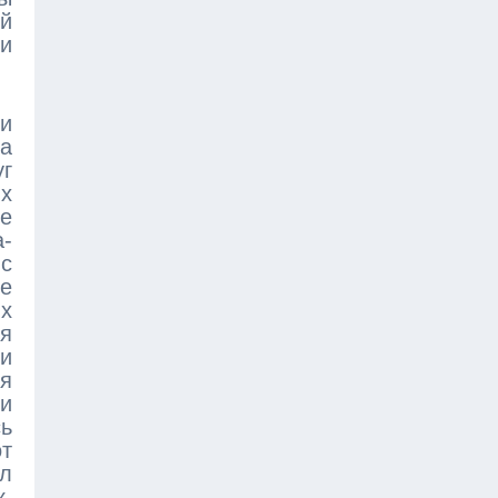
ой
и
ли
иа
уг
их
се
а-
с
е
их
уя
и
ся
 и
ь
от
л
к.