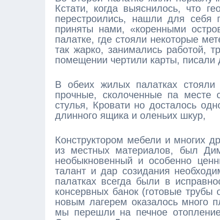
Кстати, когда выяснилось, что ге
перестроились, нашли для себя 
приняты нами, «коренными остро
палатке, где стояли некоторые ме
так жарко, занимались работой, т
помещении чертили карты, писали 
В обеих жилых палатках стояли 
прочные, сколоченные па месте 
стулья, Кровати но досталось одн
длинного ящика и оленьих шкур,
Конструктором мебели и многих др
из местных материалов, был Дим
необыкновенный и особенно ценн
талант и дар созидания необходи
палатках всегда были в исправно
консервных банок (готовые трубы 
новым лагерем оказалось много п
мы перешли на печное отопление,