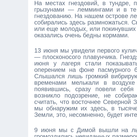
На местах гнездовий, в тундре,
грызунами — леммингами и в те 
гнездованию. На нашем острове ле
собирались здесь размножаться. С
или еще молодых, или покинувших 
оказались очень бедны кормами.
13 июня мы увидели первого кулич
— плосконосого плавунчика. Гнезд
июня у лагеря стали показыват
оперением на фоне пасмурного б
Слышался лишь громкий вибрирующ
временами мелькали в воздухе
появившись, сразу повели себя 
возникло подозрение, не собира
считать, что восточнее Северной 
мы обнаружим их здесь, в тысяч
Земли, это, несомненно, будет инт
9 июня мы с Димой вышли на лы
громоздились невиданных размеров