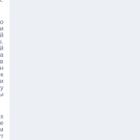
ко
и
й
ы.
ой
ра
 в
ин
ек
и
ду
цы
их
ое
ем
ут