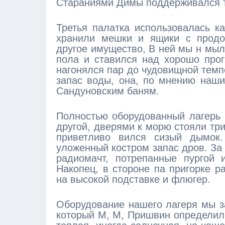
Стараниями Димы поддерживался т
Третья палатка использовалась к
хранили мешки и ящики с продов
другое имущество, В ней мы н мыл
пола и ставился над хорошо прог
нагонялся пар до чудовищной темп
запас воды, она, по мнению наши
Сандуновским баням.
Полностью оборудованный лагерь 
другой, дверями к морю стояли три
приветливо вился сизый дымок.
уложенный костром запас дров. За
радиомачт, потрепанные пургой 
Накопец, в стороне па пригорке р
на высокой подставке и флюгер.
Оборудование нашего лагеря мы за
который М, М, Пришвин определил 