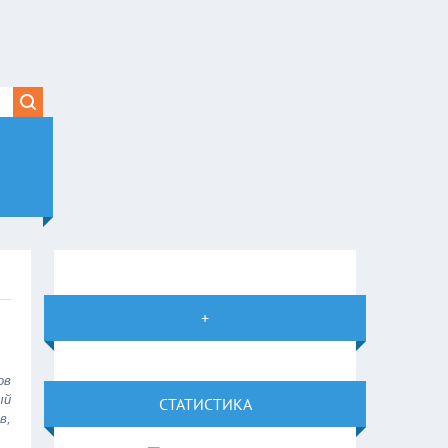
+
ов
ый
СТАТИСТИКА
в,