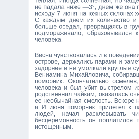
теплая, иногда солнечная, но чащ
не падала ниже —3°, днем же она 
исходу 7 июня на южных склонах 
С каждым днем их количество и 
больше оседал, превращаясь в гру
подмораживало, образовывался к
человека.
Весна чувствовалась и в поведении
острове, держались парами и заме
задорнее и не умолкали круглые с
Вениамина Михайловича, собиравш
поморник. Окончательно осмелев
человека и был убит выстрелом из
родственнал чайкам, оказалась оч
ее необычайная смелость. Вскоре 
а И июня поморник прилетел к п
людей, начал расклевывать чи
бесцеремонность он поплатился т
истощенным.