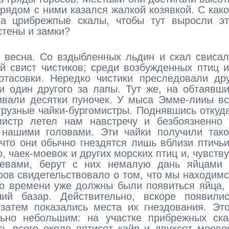
 рядом с ними казался жалкой козявкой. С как
а црибрежпые скалы, чтобы тут выросли эт
стены и замки?
ь весна. Со вздыбленных льдин и скал свиса
й свист чистиков; среди возбужденных птиц 
отасовки. Нередко чистики преследовали др
и один другого за лапы. Тут же, на обтаявш
хивали десятки пуночек. У мыса Эмме-лииы в
грузные чайки-бургомистры. Поднявшись откуд
истр летел нам навстречу и безбоязненно 
нашими головами. Эти чайки получили тако
 что они обычно гнездятся лишь вблизи птичь
 чаек-моевок и других морских птиц и, чувств
яевами, берут с них немалую дань яйцами 
ров свидетельствовало о том, что мы находим
 по времени уже должны были появиться яйца,
ий базар. Действительно, вскоре появилис
затем показались места их гнездования. Эт
льно небольшим: на участке прибрежных ска
ь всего около пятисот кайр и двухсот моево