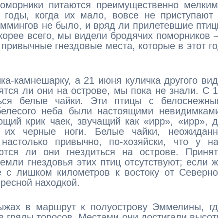
 поморники питаются преимущественно мелки
годы, когда их мало, вовсе не приступают 
ммингов не было, и вряд ли прилетевшие пти
корее всего, мы видели бродячих поморников
привычные гнездовые места, которые в этот г
ка-камнешарку, а 21 июня куличка другого ви
ятся ли они на острове, мы пока не знали. С 
ься белые чайки. Эти птицы с белоснежны
елесого неба были настоящими невидимками
ий крик чаек, звучащий как «ирр», «ирр», 
 их черные ноги. Белые чайки, неожиданн
настолько привычно, по-хозяйски, что у на
ются ли они гнездиться на острове. Принят
Земли гнездовья этих птиц отсутствуют; если 
е с лишком километров к востоку от Северн
ересной находкой.
жах в маршрут к полуострову Эммелины, гд
 гряды торосов. Местами они достигали высо