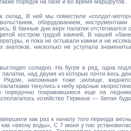
акже порядок на базе и во время маршрутов.
ак склад, В ней мы поместили «солдат-мотор
ольствием, оборудованием, инструментами 
ись, В банные дни верх палатки отстегивался 
ретой костром грудой камней, В нашей «бан
ературы, и пока не остывали камни и не иссяк
х знатоков, нисколько не уступала знаменит
выглядел солидно. На бугре в ряд, одна под
 палатки, над двумя из которых почти весь де
 Рядом, напоминая тоже ;килище, виднелс
 палатками тянулись к небу красные хворостин
и порядочно покривившиеся еще па леднике
асполагалось хозяйство Германа — белая буд
вершили как раз к началу того периода весн
как «весну воды», С 7 июня у пас установила