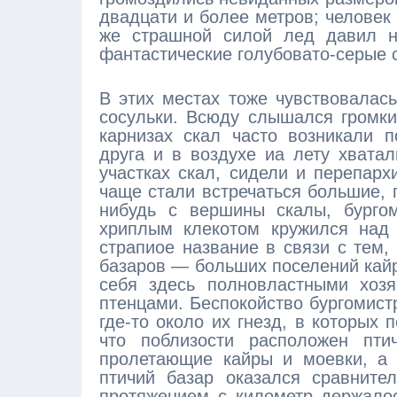
двадцати и более метров; человек
же страшной силой лед давил н
фантастические голубовато-серые 
В этих местах тоже чувствовалас
сосульки. Всюду слышался громки
карнизах скал часто возникали п
друга и в воздухе иа лету хватал
участках скал, сидели и перепар
чаще стали встречаться большие, 
нибудь с вершины скалы, бургом
хриплым клекотом кружился над 
страпиое название в связи с тем,
базаров — больших поселений кайр,
себя здесь полновластными хоз
птенцами. Беспокойство бургомист
где-то около их гнезд, в которых
что поблизости расположен птич
пролетающие кайры и моевки, а 
птичий базар оказался сравните
протяжением с километр держалос