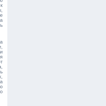
ью
 к
ы,
е
ка
ь
на
е,
зи
ся
от
а,
сь
к,
а
ю
но