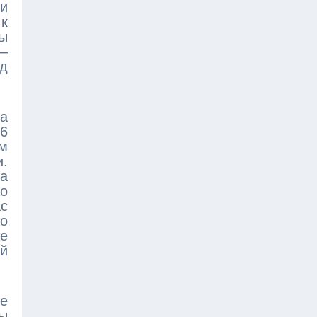
ми
к
цы
 —
од
да
16
м
.
да
о
с
о
же
ой
е
ты