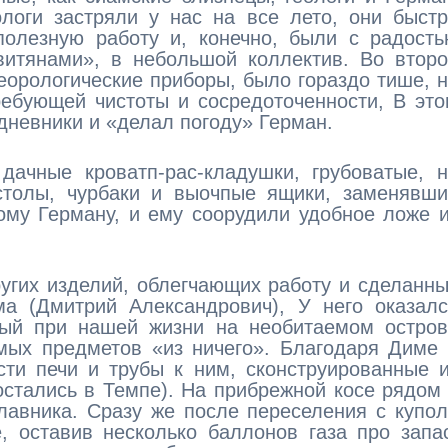
ологи застряли у нас на все лето, они быст
полезную работу и, конечно, были с радост
витянами», в небольшой коллектив. Во втор
теорологические приборы, было гораздо тише, 
ребующей чистоты и сосредоточенности, В эт
дневники и «делал погоду» Герман.
дачные кроватп-рас-кладушки, грубоватые, 
столы, чурбаки и выочпые ящики, заменявши
ому Герману, и ему соорудили удобное ложе 
угих изделий, облегчающих работу и сделанн
а (Дмитрий Александрович), У него оказалс
ый при нашей жизни на необитаемом остров
мых предметов «из ничего». Благодаря Диме
сти печи и трубы к ним, сконструированные 
остались в Темпе). На прибрежной косе рядом
лавника. Сразу же после переселения с купо
 оставив несколько баллонов газа про запа