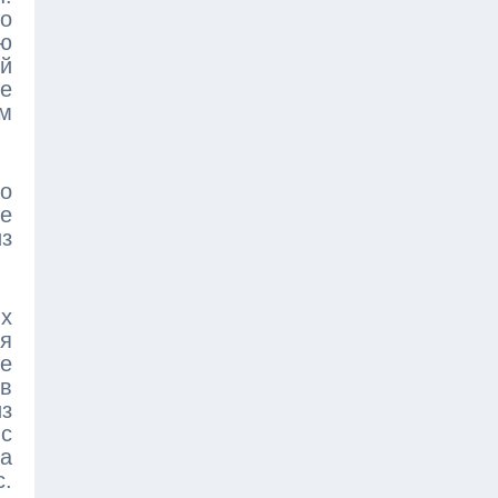
ро
ью
ой
не
ом
но
е
из
ых
я
е
 в
из
 с
ла
с.