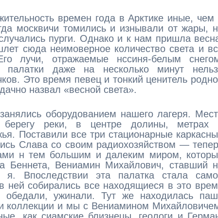
жительность времен года в Арктике иные, чем
гда москвичи томились и изнывали от жары, 
случались пурги. Однако и к нам пришла весн
шлет сюда неимоверное количество света и в
Его лучи, отражаемые нссиня-белым снегом
з палатки даже на несколько минут нельз
чков. Это время певец и тонкий ценитель родн
дачно назвал «весной света».
занялись оборудованием нашего лагеря. Мес
 берегу реки, в центре долины, метрах 
жья. Поставили все три стационарные каркасн
лись Слава со своим радиохозяйством — тепе
ами н тем большим и далеким миром, которы
ва Беннета, Вениамин Михайлович, ставший 
и я. Впоследствии эта палатка стала само
в ней собирались все находящиеся в это вре
и, обедали, ужинали. Тут же находилась па
ли коллекции и мы с Вениамином Михайловиче
ые, как сиамские близнецы, геологи и Герма