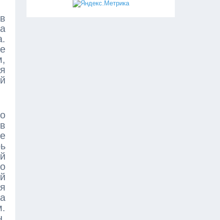
 в
на
а.
се
,
я
ой
то
в
ые
рь
й
но
й
мя
ша
м.
н.