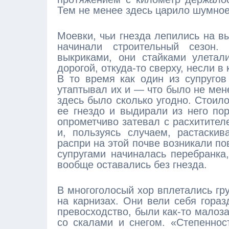
Тем не менее здесь царило шумно
Моевки, чьи гнезда лепились на в
начинали строительный сезон.
выкриками, они стайками улетал
дорогой, откуда-то сверху, несли 
В то время как один из супругов
утаптывал их и — что было не мен
здесь было сколько угодно. Стоило
ее гнездо и выдирали из него по
опрометчиво затевал с расхитител
и, пользуясь случаем, растаски
распри на этой почве возникали п
супругами начиналась перебранка
вообще оставались без гнезда.
В многоголосый хор вплетались гр
на карнизах. Они вели себя гораз
превосходство, были как-то малоз
со скалами и снегом. «Степеннос