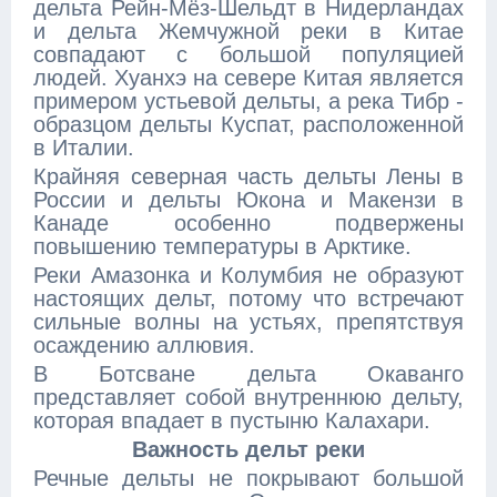
дельта Рейн-Мёз-Шельдт в Нидерландах
и дельта Жемчужной реки в Китае
совпадают с большой популяцией
людей. Хуанхэ на севере Китая является
примером устьевой дельты, а река Тибр -
образцом дельты Куспат, расположенной
в Италии.
Крайняя северная часть дельты Лены в
России и дельты Юкона и Макензи в
Канаде особенно подвержены
повышению температуры в Арктике.
Реки Амазонка и Колумбия не образуют
настоящих дельт, потому что встречают
сильные волны на устьях, препятствуя
осаждению аллювия.
В Ботсване дельта Окаванго
представляет собой внутреннюю дельту,
которая впадает в пустыню Калахари.
Важность дельт реки
Речные дельты не покрывают большой