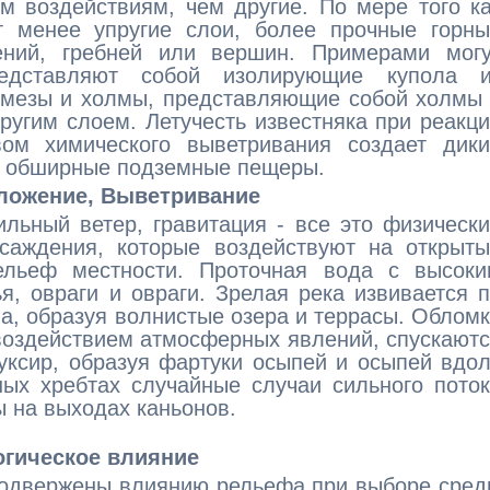
м воздействиям, чем другие. По мере того к
 менее упругие слои, более прочные горны
ний, гребней или вершин. Примерами могу
редставляют собой изолирующие купола и
е мезы и холмы, представляющие собой холмы
угим слоем. Летучесть известняка при реакц
ом химического выветривания создает дики
к обширные подземные пещеры.
ложение, Выветривание
льный ветер, гравитация - все это физическ
осаждения, которые воздействуют на открыт
ельеф местности. Проточная вода с высоки
, овраги и овраги. Зрелая река извивается 
а, образуя волнистые озера и террасы. Облом
воздействием атмосферных явлений, спускают
уксир, образуя фартуки осыпей и осыпей вдо
ных хребтах случайные случаи сильного пото
 на выходах каньонов.
гическое влияние
подвержены влиянию рельефа при выборе сре