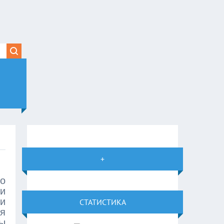
+
о
и
и
СТАТИСТИКА
я
ы