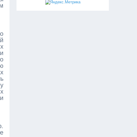
м
то
ый
х
 и
о
ию
ах
ть
у
х
 и
р.
е