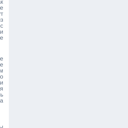
ак
е
т
з
 с
ии
е
ие
ые
м
по
ки
ся
ль
ка
ды