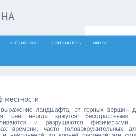
ЙНА
ФОТОАЛЬБОМЫ
ОБРАТНАЯ СВЯЗЬ
ОБО МНЕ
ф местности
 выражение ландшафта, от горных вершин д
тя они иногда кажутся бесстрастными 
пливаются и разрушаются физическими 
ах времени, часто головокружительных дл
в и наводнений до корней растений эти сил