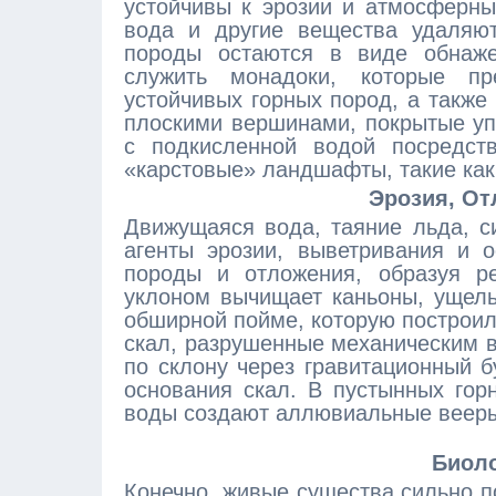
устойчивы к эрозии и атмосферны
вода и другие вещества удаляют
породы остаются в виде обнаже
служить монадоки, которые п
устойчивых горных пород, а такж
плоскими вершинами, покрытые упр
с подкисленной водой посредств
«карстовые» ландшафты, такие ка
Эрозия, От
Движущаяся вода, таяние льда, си
агенты эрозии, выветривания и 
породы и отложения, образуя р
уклоном вычищает каньоны, ущелья
обширной пойме, которую построил
скал, разрушенные механическим 
по склону через гравитационный б
основания скал. В пустынных гор
воды создают аллювиальные вееры
Биоло
Конечно, живые существа сильно 