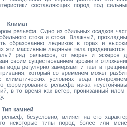
ктеристики составляющих пород под сильны
Климат
ором рельефа. Одно из обильных осадков час
обильного стока и стока. Влажный, прохладн
ть образованию ледников в горах и высоки
х эти массивные ледяные тела продвигаются
елый ряд рельефов, от морен и эскеров д
язан своим существованием эрозии и отложен
ы вода регулярно замерзает и тает в трещин
етривания, который со временем может разби
 климатических условиях вода по-прежнем
по формированию рельефа из-за неустойчивы
ий, в то время как ветер, пронизанный илом
у.
Тип камней
 рельеф, безусловно, влияет на его характе
что некоторые типы пород более или мене