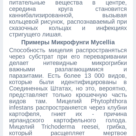
питательные вещества в центре,
середина круга становится
каннибализированной, вызывая
кольцевой рисунок, распознаваемый при
сказочных кольцах и инфекциях
стригущего лишая.
Примеры Микрофунги Mycellia
Способность мицелия распространяться
через субстрат при его переваривании
делает нитевидные микрогрибки
важными разлагающимися и
паразитами. Есть более 13 000 видов,
которые были идентифицированы в
Соединенных Штатах, но это, вероятно,
представляет только крошечную часть
видов там. Мицелий Phytophthora
infestans распространяется через клубни
картофеля, гниет их - причина
ирландского картофельного голода.
Мицелий Trichoderma reesei, грибка,
который расщепляет мертвое