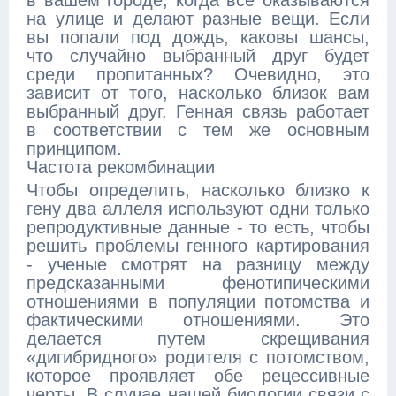
в вашем городе, когда все оказываются
на улице и делают разные вещи. Если
вы попали под дождь, каковы шансы,
что случайно выбранный друг будет
среди пропитанных? Очевидно, это
зависит от того, насколько близок вам
выбранный друг. Генная связь работает
в соответствии с тем же основным
принципом.
Частота рекомбинации
Чтобы определить, насколько близко к
гену два аллеля используют одни только
репродуктивные данные - то есть, чтобы
решить проблемы генного картирования
- ученые смотрят на разницу между
предсказанными фенотипическими
отношениями в популяции потомства и
фактическими отношениями. Это
делается путем скрещивания
«дигибридного» родителя с потомством,
которое проявляет обе рецессивные
черты. В случае нашей биологии связи с