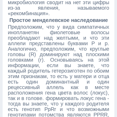
микробиология сводит на нет эти цифры
из-за явления, называемого
«рекомбинация».
Простое менделевское наследование
Предположим, что у вида симпатичных
инопланетян фиолетовые волосы
преобладают над желтыми, и что эти
аллели представлены буквами P и p.
Аналогично, предположим, что круглые
головы (R) доминируют над плоскими
головками (r). Основываясь на этой
информации, если вы знаете, что
каждый родитель гетерозиготен по обоим
этим признакам, то есть у матери и отца
есть один доминантный и один
рецессивный аллель как в месте
расположения гена цвета волос (локус),
так и в голове. формировать локус гена -
тогда вы знаете, что у каждого родителя
есть генотип PpRr и что возможными
генотипами потомства являются PPRR,