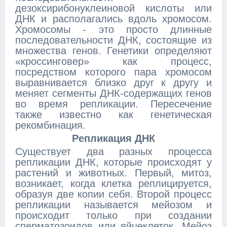
дезоксирибонуклеиновой кислоты или
ДНК и располагались вдоль хромосом.
Хромосомы - это просто длинные
последовательности ДНК, состоящие из
множества генов. Генетики определяют
«кроссинговер» как процесс,
посредством которого пара хромосом
выравнивается близко друг к другу и
меняет сегменты ДНК-содержащих генов
во время репликации. Пересечение
также известно как генетическая
рекомбинация.
Репликация ДНК
Существует два разных процесса
репликации ДНК, которые происходят у
растений и животных. Первый, митоз,
возникает, когда клетка реплицируется,
образуя две копии себя. Второй процесс
репликации называется мейозом и
происходит только при создании
сперматозоидов или яйцеклеток. Мейоз