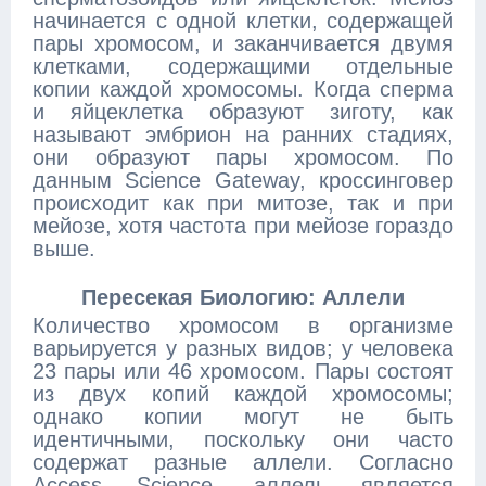
начинается с одной клетки, содержащей
пары хромосом, и заканчивается двумя
клетками, содержащими отдельные
копии каждой хромосомы. Когда сперма
и яйцеклетка образуют зиготу, как
называют эмбрион на ранних стадиях,
они образуют пары хромосом. По
данным Science Gateway, кроссинговер
происходит как при митозе, так и при
мейозе, хотя частота при мейозе гораздо
выше.
Пересекая Биологию: Аллели
Количество хромосом в организме
варьируется у разных видов; у человека
23 пары или 46 хромосом. Пары состоят
из двух копий каждой хромосомы;
однако копии могут не быть
идентичными, поскольку они часто
содержат разные аллели. Согласно
Access Science, аллель является