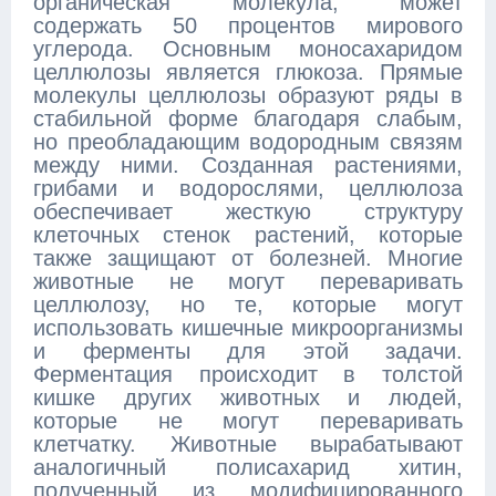
органическая молекула, может
содержать 50 процентов мирового
углерода. Основным моносахаридом
целлюлозы является глюкоза. Прямые
молекулы целлюлозы образуют ряды в
стабильной форме благодаря слабым,
но преобладающим водородным связям
между ними. Созданная растениями,
грибами и водорослями, целлюлоза
обеспечивает жесткую структуру
клеточных стенок растений, которые
также защищают от болезней. Многие
животные не могут переваривать
целлюлозу, но те, которые могут
использовать кишечные микроорганизмы
и ферменты для этой задачи.
Ферментация происходит в толстой
кишке других животных и людей,
которые не могут переваривать
клетчатку. Животные вырабатывают
аналогичный полисахарид хитин,
полученный из модифицированного