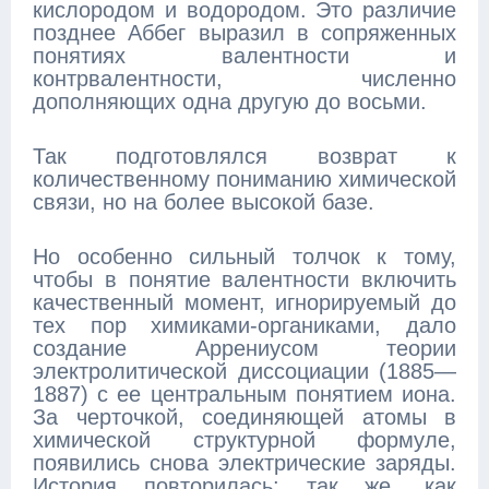
кислородом и водородом. Это различие
позднее Аббег выразил в сопряженных
понятиях валентности и
контрвалентности, численно
дополняющих одна другую до восьми.
Так подготовлялся возврат к
количественному пониманию химической
связи, но на более высокой базе.
Но особенно сильный толчок к тому,
чтобы в понятие валентности включить
качественный момент, игнорируемый до
тех пор химиками-органиками, дало
создание Аррениусом теории
электролитической диссоциации (1885—
1887) с ее центральным понятием иона.
За черточкой, соединяющей атомы в
химической структурной формуле,
появились снова электрические заряды.
История повторилась; так же, как