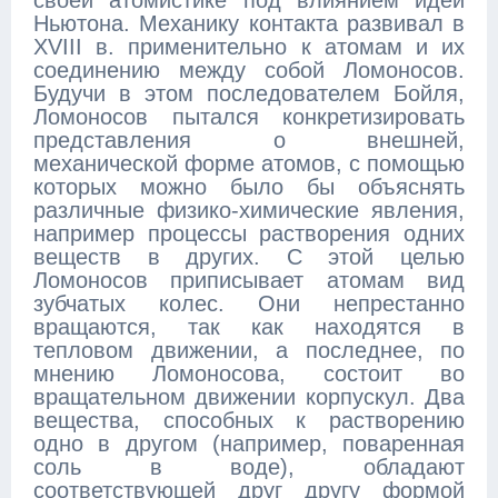
своей атомистике под влиянием идей
Ньютона. Механику контакта развивал в
XVIII в. применительно к атомам и их
соединению между собой Ломоносов.
Будучи в этом последователем Бойля,
Ломоносов пытался конкретизировать
представления о внешней,
механической форме атомов, с помощью
которых можно было бы объяснять
различные физико-химические явления,
например процессы растворения одних
веществ в других. С этой целью
Ломоносов приписывает атомам вид
зубчатых колес. Они непрестанно
вращаются, так как находятся в
тепловом движении, а последнее, по
мнению Ломоносова, состоит во
вращательном движении корпускул. Два
вещества, способных к растворению
одно в другом (например, поваренная
соль в воде), обладают
соответствующей друг другу формой