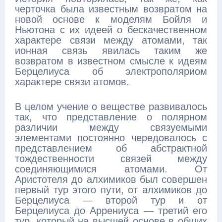
черточка была известным возвратом на
новой основе к моделям Бойля и
Ньютона с их идеей о бескачественном
характере связи между атомами, так
ионная связь явилась таким же
возвратом в известном смысле к идеям
Берцелиуса об электрополяриом
характере связи атомов.
В целом учение о веществе развивалось
так, что представление о полярном
различии между связуемыми
элементами постоянно чередовалось с
представлением об абстрактной
тождественности связей между
соединяющимися атомами. От
Аристотеля до алхимиков был совершен
первый тур этого пути, от алхимиков до
Берцелиуса — второй тур и от
Берцелиуса до Аррениуса — третий его
тур, который на высшей основе в общих