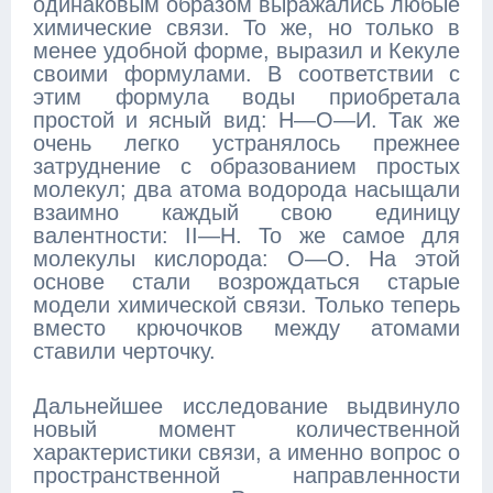
одинаковым образом выражались любые
химические связи. То же, но только в
менее удобной форме, выразил и Кекуле
своими формулами. В соответствии с
этим формула воды приобретала
простой и ясный вид: Н—О—И. Так же
очень легко устранялось прежнее
затруднение с образованием простых
молекул; два атома водорода насыщали
взаимно каждый свою единицу
валентности: II—Н. То же самое для
молекулы кислорода: О—О. На этой
основе стали возрождаться старые
модели химической связи. Только теперь
вместо крючочков между атомами
ставили черточку.
Дальнейшее исследование выдвинуло
новый момент количественной
характеристики связи, а именно вопрос о
пространственной направленности