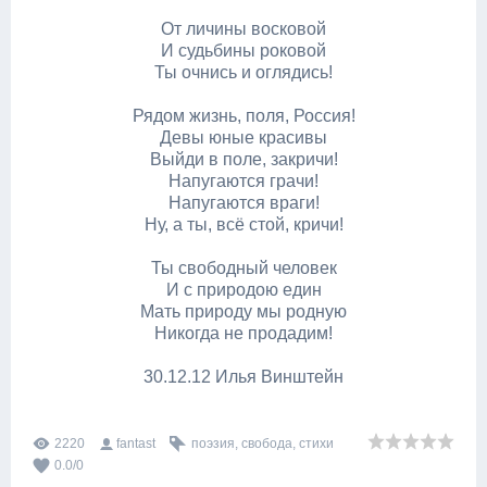
От личины восковой
И судьбины роковой
Ты очнись и оглядись!
Рядом жизнь, поля, Россия!
Девы юные красивы
Выйди в поле, закричи!
Напугаются грачи!
Напугаются враги!
Ну, а ты, всё стой, кричи!
Ты свободный человек
И с природою един
Мать природу мы родную
Никогда не продадим!
30.12.12 Илья Винштейн
2220
fantast
поэзия
,
свобода
,
стихи
0.0
/
0