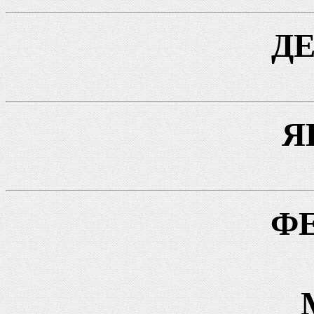
Д
Я
Ф