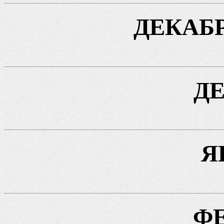
ДЕКАБ
Д
Я
Ф